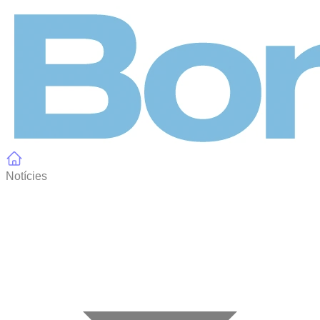
Panell de gestió de galetes
Notícies