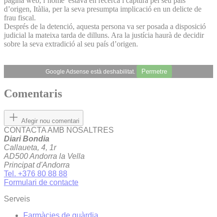
pàgina web, l’home estava en recerca i captura pel seu país
d’origen, Itàlia, per la seva presumpta implicació en un delicte de
frau fiscal.
Després de la detenció, aquesta persona va ser posada a disposició
judicial la mateixa tarda de dilluns. Ara la justícia haurà de decidir
sobre la seva extradició al seu país d’origen.
Permetre
Google Adsense està deshabilitat.
Comentaris
Afegir nou comentari
CONTACTA AMB NOSALTRES
Diari Bondia
Callaueta, 4, 1r
AD500 Andorra la Vella
Principat d'Andorra
Tel. +376 80 88 88
Formulari de contacte
Serveis
Farmàcies de guàrdia