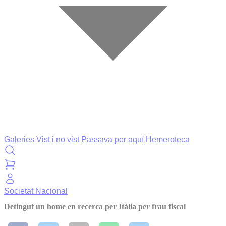
Galeries
Vist i no vist
Passava per aquí
Hemeroteca
Societat
Nacional
Detingut un home en recerca per Itàlia per frau fiscal