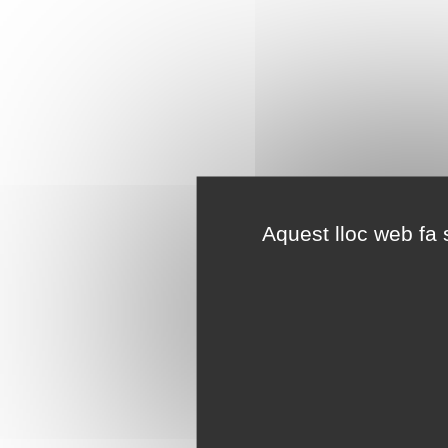
Aquest lloc web fa s