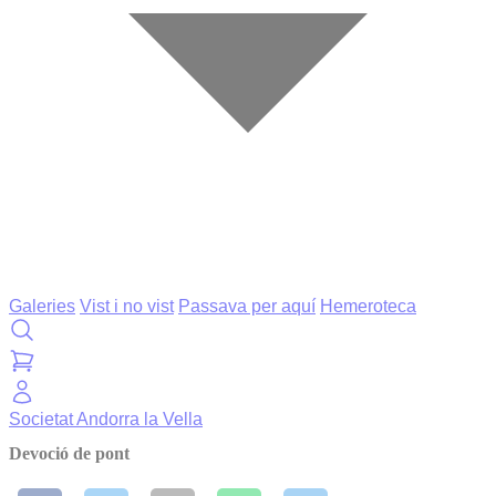
Galeries
Vist i no vist
Passava per aquí
Hemeroteca
Societat
Andorra la Vella
Devoció de pont