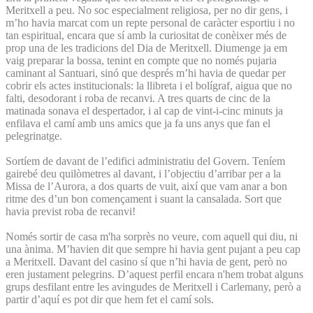
Meritxell a peu. No soc especialment religiosa, per no dir gens, i
m’ho havia marcat com un repte personal de caràcter esportiu i no
tan espiritual, encara que sí amb la curiositat de conèixer més de
prop una de les tradicions del Dia de Meritxell. Diumenge ja em
vaig preparar la bossa, tenint en compte que no només pujaria
caminant al Santuari, sinó que després m’hi havia de quedar per
cobrir els actes institucionals: la llibreta i el bolígraf, aigua que no
falti, desodorant i roba de recanvi. A tres quarts de cinc de la
matinada sonava el despertador, i al cap de vint-i-cinc minuts ja
enfilava el camí amb uns amics que ja fa uns anys que fan el
pelegrinatge.
Sortíem de davant de l’edifici administratiu del Govern. Teníem
gairebé deu quilòmetres al davant, i l’objectiu d’arribar per a la
Missa de l’Aurora, a dos quarts de vuit, així que vam anar a bon
ritme des d’un bon començament i suant la cansalada. Sort que
havia previst roba de recanvi!
Només sortir de casa m'ha sorprès no veure, com aquell qui diu, ni
una ànima. M’havien dit que sempre hi havia gent pujant a peu cap
a Meritxell. Davant del casino sí que n’hi havia de gent, però no
eren justament pelegrins. D’aquest perfil encara n'hem trobat alguns
grups desfilant entre les avingudes de Meritxell i Carlemany, però a
partir d’aquí es pot dir que hem fet el camí sols.