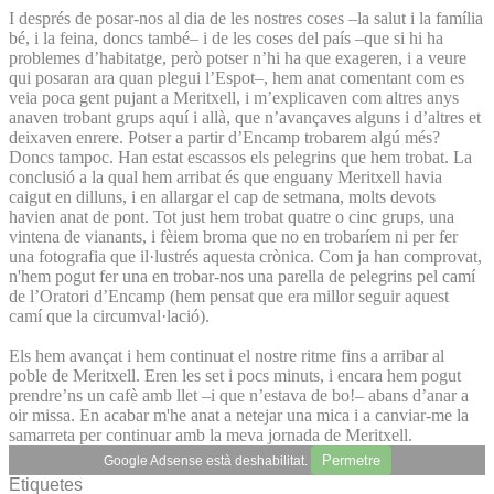
I després de posar-nos al dia de les nostres coses –la salut i la família
bé, i la feina, doncs també– i de les coses del país –que si hi ha
problemes d’habitatge, però potser n’hi ha que exageren, i a veure
qui posaran ara quan plegui l’Espot–, hem anat comentant com es
veia poca gent pujant a Meritxell, i m’explicaven com altres anys
anaven trobant grups aquí i allà, que n’avançaves alguns i d’altres et
deixaven enrere. Potser a partir d’Encamp trobarem algú més?
Doncs tampoc. Han estat escassos els pelegrins que hem trobat. La
conclusió a la qual hem arribat és que enguany Meritxell havia
caigut en dilluns, i en allargar el cap de setmana, molts devots
havien anat de pont. Tot just hem trobat quatre o cinc grups, una
vintena de vianants, i fèiem broma que no en trobaríem ni per fer
una fotografia que il·lustrés aquesta crònica. Com ja han comprovat,
n'hem pogut fer una en trobar-nos una parella de pelegrins pel camí
de l’Oratori d’Encamp (hem pensat que era millor seguir aquest
camí que la circumval·lació).
Els hem avançat i hem continuat el nostre ritme fins a arribar al
poble de Meritxell. Eren les set i pocs minuts, i encara hem pogut
prendre’ns un cafè amb llet –i que n’estava de bo!– abans d’anar a
oir missa. En acabar m'he anat a netejar una mica i a canviar-me la
samarreta per continuar amb la meva jornada de Meritxell.
Permetre
Google Adsense està deshabilitat.
Etiquetes