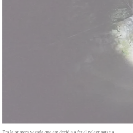
Era la primera vegada que em decidia a fer el pelegrinatge a