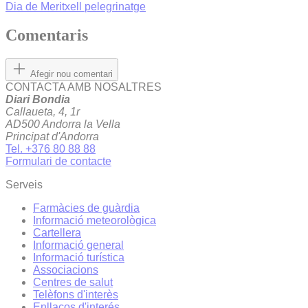
Dia de Meritxell
pelegrinatge
Comentaris
Afegir nou comentari
CONTACTA AMB NOSALTRES
Diari Bondia
Callaueta, 4, 1r
AD500 Andorra la Vella
Principat d'Andorra
Tel. +376 80 88 88
Formulari de contacte
Serveis
Farmàcies de guàrdia
Informació meteorològica
Cartellera
Informació general
Informació turística
Associacions
Centres de salut
Telèfons d'interès
Enllaços d'interés