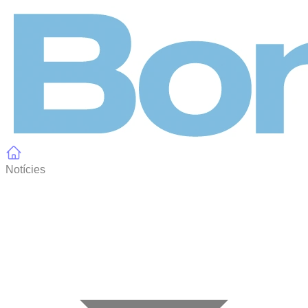
Panell de gestió de galetes
Notícies