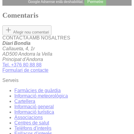
Permetre
Google Adsense està deshabilitat.
Comentaris
Afegir nou comentari
CONTACTA AMB NOSALTRES
Diari Bondia
Callaueta, 4, 1r
AD500 Andorra la Vella
Principat d'Andorra
Tel. +376 80 88 88
Formulari de contacte
Serveis
Farmàcies de guàrdia
Informació meteorològica
Cartellera
Informació general
Informació turística
Associacions
Centres de salut
Telèfons d'interès
Enllaços d'interés