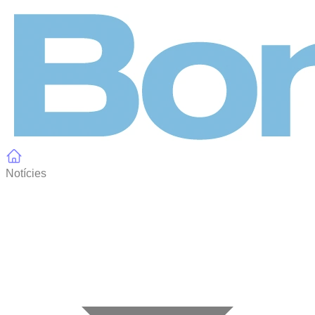
Panell de gestió de galetes
Notícies