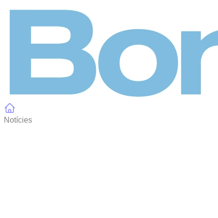
Panell de gestió de galetes
Notícies