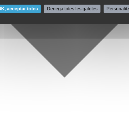
K, acceptar totes
Denega totes les galetes
Personalit