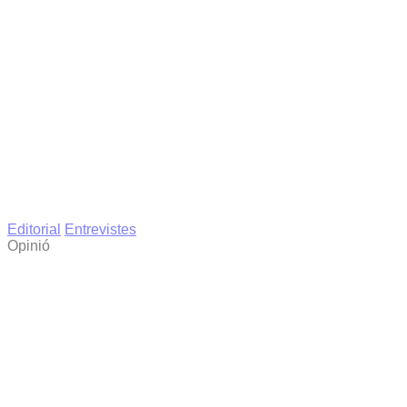
Editorial
Entrevistes
Opinió