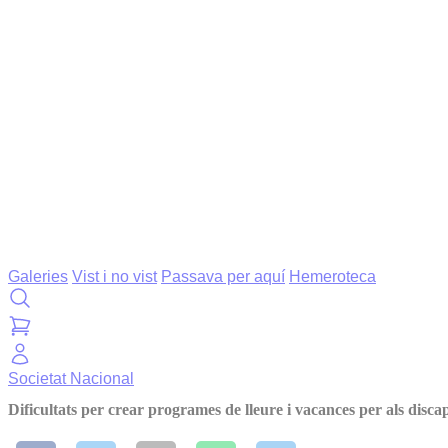
Galeries
Vist i no vist
Passava per aquí
Hemeroteca
Societat
Nacional
Dificultats per crear programes de lleure i vacances per als disca