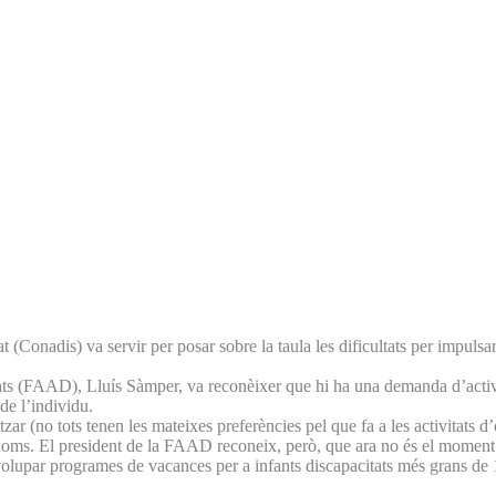
t (Conadis) va servir per posar sobre la taula les dificultats per impuls
s (FAAD), Lluís Sàmper, va reconèixer que hi ha una demanda d’activitat
de l’individu.
itzar (no tots tenen les mateixes preferències pel que fa a les activitat
ònoms. El president de la FAAD reconeix, però, que ara no és el moment
lupar programes de vacances per a infants discapacitats més grans de 1