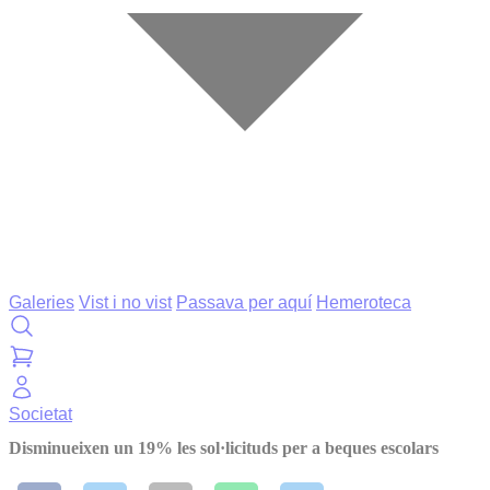
Galeries
Vist i no vist
Passava per aquí
Hemeroteca
Societat
Disminueixen un 19% les sol·licituds per a beques escolars