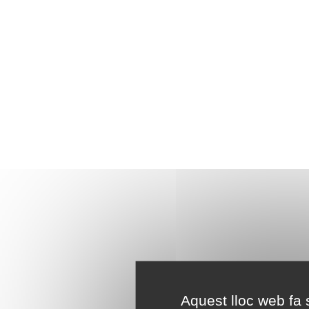
Aquest lloc web fa s