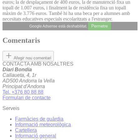
euros; la de desplaçament de 400 euros, la de manutenció fixa un
topall de 1.007 euros, i finalment la de residència fixa un topall
màxim de 3.776 euros. També hi ha una beca per a alumnes amb
necesitats educatives especials escolaritzats a l'estranger.
Permetre
Google Adsense està deshabilitat.
Comentaris
Afegir nou comentari
CONTACTA AMB NOSALTRES
Diari Bondia
Callaueta, 4, 1r
AD500 Andorra la Vella
Principat d'Andorra
Tel. +376 80 88 88
Formulari de contacte
Serveis
Farmàcies de guàrdia
Informació meteorològica
Cartellera
Informació general