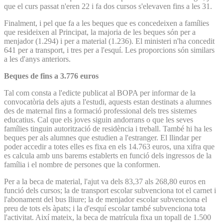
que el curs passat n'eren 22 i fa dos cursos s'elevaven fins a les 31.
Finalment, i pel que fa a les beques que es concedeixen a famílies
que resideixen al Principat, la majoria de les beques són per a
menjador (1.294) i per a material (1.236). El ministeri n'ha concedit
641 per a transport, i tres per a l'esquí. Les proporcions són similars
a les d'anys anteriors.
Beques de fins a 3.776 euros
Tal com consta a l'edicte publicat al BOPA per informar de la
convocatòria dels ajuts a l'estudi, aquests estan destinats a alumnes
des de maternal fins a formació professional dels tres sistemes
educatius. Cal que els joves siguin andorrans o que les seves
famílies tinguin autorització de residència i treball. També hi ha les
beques per als alumnes que estudien a l'estranger. El llindar per
poder accedir a totes elles es fixa en els 14.763 euros, una xifra que
es calcula amb uns barems establerts en funció dels ingressos de la
família i el nombre de persones que la conformen.
Per a la beca de material, l'ajut va dels 83,37 als 268,80 euros en
funció dels cursos; la de transport escolar subvenciona tot el carnet i
l'abonament del bus lliure; la de menjador escolar subvenciona el
preu de tots els àpats; i la d'esquí escolar també subvenciona tota
l'activitat. Així mateix, la beca de matrícula fixa un topall de 1.500