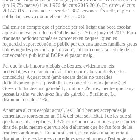
(un 19,7% menys) i les 1.976 del curs 2015-2016. En canvi, el curs
2014-2015 la demanda va ser de 1.887 persones. És a dir, el pic de
sol·licitants es va donar el curs 2015-2016.
Cal tenir en compte que el període per sol·licitar una beca escolar
aquest curs va tenir lloc del 24 de maig al 30 de juny del 2017. Fora
d'aquests períodes només es concedeixen beques "quan es
requereixi suport econòmic públic per circumstàncies familiars greus
sobrevingudes per causa justificada", tal com consta a l'edicte de la
convocatòria publicat al BOPA el passat maig.
Pel que fa als imports globals de beques, evidentment els
percentatges de disminució són força correlatius amb els de les
concedides. Aquest curs (amb encara dades no tancades
definitivament per la possibilitat de concedir algun ajut més), el
Govern hi ha destinat gairebé 1,2 milions d'euros, mentre que l'any
passat la xifra va elevar-se fins als gairebé 1,5 milions. La
disminució és del 19%.
Anant ara al curs escolar actual, les 1.384 beques acceptades ja
comentades representen un 91% del total sol·licitat. I de les que sí
que han estat acceptades, 1.376 corresponen a alumnes que estudien
dins del país, mentre que vuit són d'alumnes que ho fan fora de les
fronteres andorranes. En aquest sentit, es constata una important
disminució de les beques concedides per a alumnes a l'estranger, ja