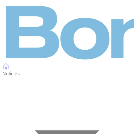
Panell de gestió de galetes
Notícies