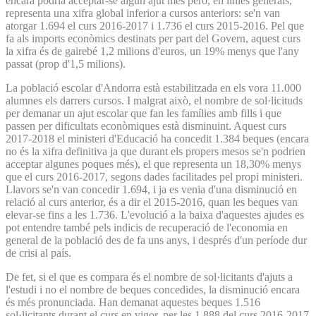
encara podria acceptar-se algun ajut més però, en línies generals,
representa una xifra global inferior a cursos anteriors: se'n van
atorgar 1.694 el curs 2016-2017 i 1.736 el curs 2015-2016. Pel que
fa als imports econòmics destinats per part del Govern, aquest curs
la xifra és de gairebé 1,2 milions d'euros, un 19% menys que l'any
passat (prop d'1,5 milions).
La població escolar d'Andorra està estabilitzada en els vora 11.000
alumnes els darrers cursos. I malgrat això, el nombre de sol·licituds
per demanar un ajut escolar que fan les famílies amb fills i que
passen per dificultats econòmiques està disminuint. Aquest curs
2017-2018 el ministeri d'Educació ha concedit 1.384 beques (encara
no és la xifra definitiva ja que durant els propers mesos se'n podrien
acceptar algunes poques més), el que representa un 18,30% menys
que el curs 2016-2017, segons dades facilitades pel propi ministeri.
Llavors se'n van concedir 1.694, i ja es venia d'una disminució en
relació al curs anterior, és a dir el 2015-2016, quan les beques van
elevar-se fins a les 1.736. L'evolució a la baixa d'aquestes ajudes es
pot entendre també pels indicis de recuperació de l'economia en
general de la població des de fa uns anys, i després d'un període dur
de crisi al país.
De fet, si el que es compara és el nombre de sol·licitants d'ajuts a
l'estudi i no el nombre de beques concedides, la disminució encara
és més pronunciada. Han demanat aquestes beques 1.516
sol·licitants durant el curs en vigor, per les 1.888 del curs 2016-2017