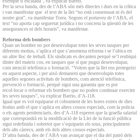
exemple d’escalada”, va explicar Barrio.
Per la seva banda, des de l’ABA són més directes i durs en la crítica
i van manifestar que el text de la llei “no està consensuat ni és del
nostre grat”, va manifestar Torra. Segons el portaveu de l’ABA, el
text “no aporta cap seguretat jurídica i no concreta la qüestió de les
assegurances ni dels horaris”, va manifestar.
Reforma dels bombers
Quan un bomber no pot desenvolupar totes les seves tasques per
diferents motius, s’aplica el que s’anomena reforma i se l’ubica en
un altre lloc de treball. Els sindicats es decanten perquè se’l reubiqui
dintre del mateix cos, en tasques que sí que pugui desenvolupar,
com atenció telefònica o formació. “Volem que la llei ens protegeixi
en aquest aspecte, i per això demanem que desenvolupin totes
aquelles segones activitats de bombers, com atenció telefònica,
prevenció o formació, perquè sigui una garantia que es pot
recol·locar o reformar els bombers que no poden continuar exercint
les seves tasques”, va explicar Barrio, d’A-118.
Igual que es vol equiparar el cobrament de les hores extres de dies
festius amb el que s’aplica en altres cossos especials, com la policia
o els agents penitenciaris, des d’A-118 esperen que la graella salarial
que correspondrà en la modificació de la Llei de la funció pública
sigui redefinida i sobretot que s’equiparin els sous, principalment
dels alts càrrecs, amb els dels altres cossos especials.
D’altra banda, des de l’ABA van avançar que el dia del patró dels