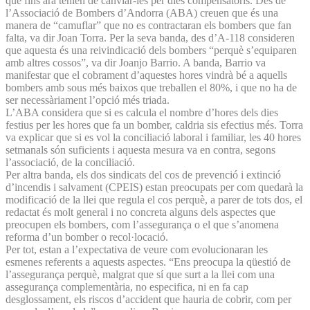
que fins ara tenien de canviar-les per dies compensatoris. Des de
l’Associació de Bombers d’Andorra (ABA) creuen que és una
manera de “camuflar” que no es contractaran els bombers que fan
falta, va dir Joan Torra. Per la seva banda, des d’A-118 consideren
que aquesta és una rei­vindicació dels bombers “perquè s’equiparen
amb altres cossos”, va dir Joanjo Barrio. A banda, Barrio va
manifestar que el cobrament d’aquestes hores vindrà bé a aquells
bombers amb sous més baixos que treballen el 80%, i que no ha de
ser necessàriament l’opció més triada.
L’ABA considera que si es calcula el nombre d’hores dels dies
festius per les hores que fa un bomber, caldria sis efectius més. Torra
va explicar que si es vol la conciliació laboral i familiar, les 40 hores
setmanals són suficients i aquesta mesura va en contra, segons
l’associació, de la conciliació.
Per altra banda, els dos sindicats del cos de prevenció i extinció
d’incendis i salvament (CPEIS) estan preocupats per com quedarà la
modificació de la llei que regula el cos perquè, a parer de tots dos, el
redactat és molt general i no concreta alguns dels aspectes que
preocupen els bombers, com l’assegurança o el que s’anomena
reforma d’un bomber o recol·locació.
Per tot, estan a l’expectativa de veure com evolucionaran les
esmenes referents a aquests aspectes. “Ens preocupa la qüestió de
l’assegurança perquè, malgrat que sí que surt a la llei com una
assegurança complementària, no especifica, ni en fa cap
desglossament, els riscos d’accident que hauria de cobrir, com per