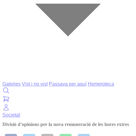
Galeries
Vist i no vist
Passava per aquí
Hemeroteca
Societat
Divisió d’opinions per la nova remuneració de les hores extres