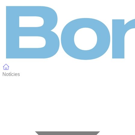
Panell de gestió de galetes
Notícies