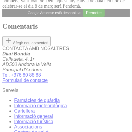
bombers, Sant Joan de Déu, aquest any canvia de data i en lloc de
celebrar-se el dia 8 de març serà l’endemà.
Permetre
Google Adsense està deshabilitat.
Comentaris
Afegir nou comentari
CONTACTA AMB NOSALTRES
Diari Bondia
Callaueta, 4, 1r
AD500 Andorra la Vella
Principat d'Andorra
Tel. +376 80 88 88
Formulari de contacte
Serveis
Farmàcies de guàrdia
Informació meteorològica
Cartellera
Informació general
Informació turística
Associacions