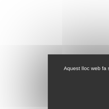
Aquest lloc web fa s