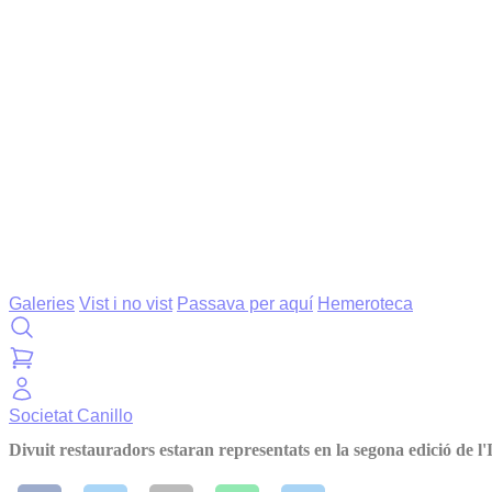
Galeries
Vist i no vist
Passava per aquí
Hemeroteca
Societat
Canillo
Divuit restauradors estaran representats en la segona edició de l'