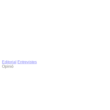
Editorial
Entrevistes
Opinió