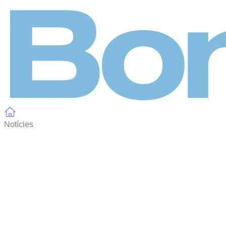
Panell de gestió de galetes
Notícies