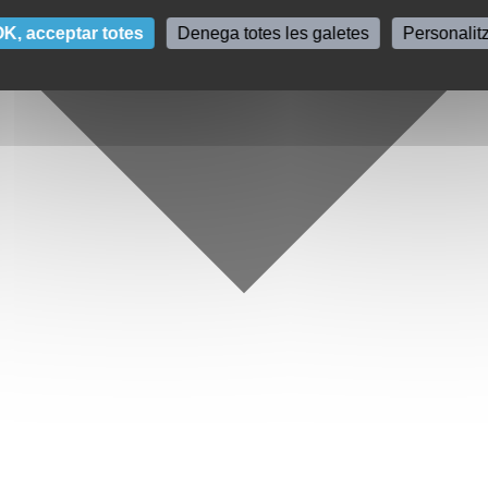
K, acceptar totes
Denega totes les galetes
Personalit