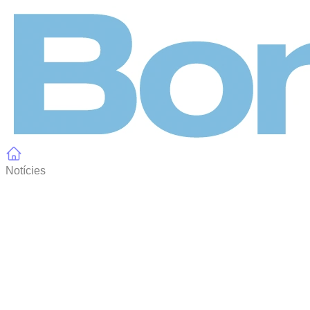
Panell de gestió de galetes
Notícies