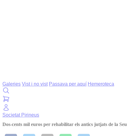
Galeries
Vist i no vist
Passava per aquí
Hemeroteca
Societat
Pirineus
Dos-cents mil euros per rehabilitar els antics jutjats de la Seu