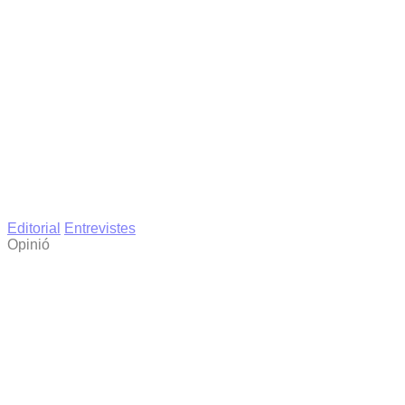
Editorial
Entrevistes
Opinió