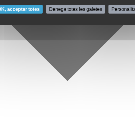
K, acceptar totes
Denega totes les galetes
Personalit