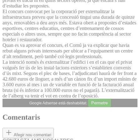
privats es tracta ni en quins sectors operen, ja que encara s’han
d’estudiar les propostes.
El concurs convocat per la corporació per externalitzar la
infraestructura preveu que la concessió tingui una durada de quinze
anys, renovables a deu anys més. Estava obert a propostes d’estades
esportives, centres educatius, centres d’entrenament de cossos
especials o altres usos, sempre que no facin competència al sector
hoteler i restaurador.
Quan es va aprovar el concurs, el Comú ja va explicar que havia
rebut alguns privats interessats per ubicar a l’equipament un centre
d’alt rendiment, però també col·legis professionals.
La intenció només és externalitzar l’edifici i en el cas que el privat
volgués fer ús de les instal·lacions exteriors s’establirien convenis
d’ús mixt. Segons el plec de bases, l’adjudicatari haurà de fer front a
42.680 euros de lloguer, a més d’un cànon fix d’un import mínim de
3.600 euros al mes i un de variable en funció de la facturació anual
bruta (si és inferior a 100.000 euros no el pagarà). L’externalització
de l’alberg va tenir el vot en contra de l’oposició.
Permetre
Google Adsense està deshabilitat.
Comentaris
Afegir nou comentari