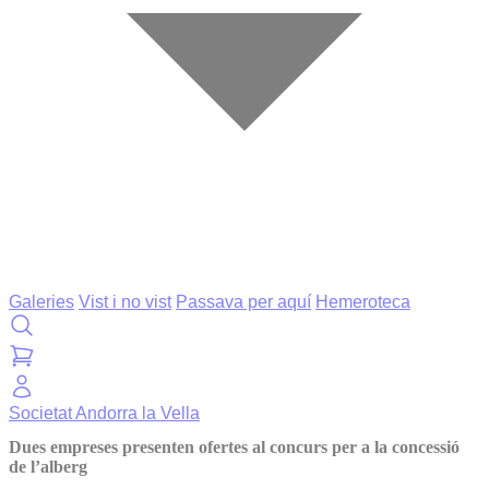
Galeries
Vist i no vist
Passava per aquí
Hemeroteca
Societat
Andorra la Vella
Dues empreses presenten ofertes al concurs per a la concessió
de l’alberg