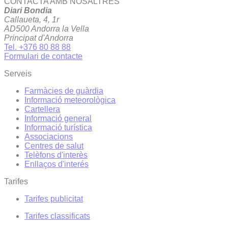
CONTACTA AMB NOSALTRES
Diari Bondia
Callaueta, 4, 1r
AD500 Andorra la Vella
Principat d'Andorra
Tel. +376 80 88 88
Formulari de contacte
Serveis
Farmàcies de guàrdia
Informació meteorològica
Cartellera
Informació general
Informació turística
Associacions
Centres de salut
Telèfons d'interès
Enllaços d'interés
Tarifes
Tarifes publicitat
Tarifes classificats