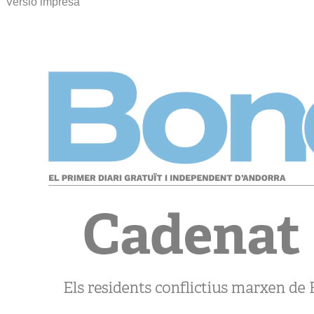
Versió impresa