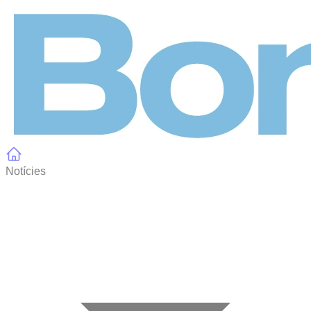
Panell de gestió de galetes
Notícies