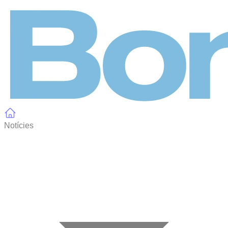
Panell de gestió de galetes
Notícies