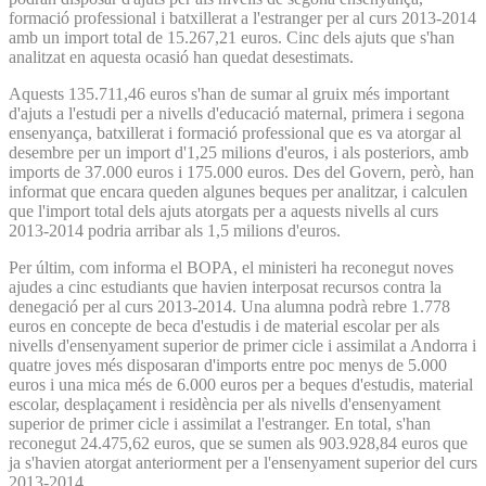
formació professional i batxillerat a l'estranger per al curs 2013-2014
amb un import total de 15.267,21 euros. Cinc dels ajuts que s'han
analitzat en aquesta ocasió han quedat desestimats.
Aquests 135.711,46 euros s'han de sumar al gruix més important
d'ajuts a l'estudi per a nivells d'educació maternal, primera i segona
ensenyança, batxillerat i formació professional que es va atorgar al
desembre per un import d'1,25 milions d'euros, i als posteriors, amb
imports de 37.000 euros i 175.000 euros. Des del Govern, però, han
informat que encara queden algunes beques per analitzar, i calculen
que l'import total dels ajuts atorgats per a aquests nivells al curs
2013-2014 podria arribar als 1,5 milions d'euros.
Per últim, com informa el BOPA, el ministeri ha reconegut noves
ajudes a cinc estudiants que havien interposat recursos contra la
denegació per al curs 2013-2014. Una alumna podrà rebre 1.778
euros en concepte de beca d'estudis i de material escolar per als
nivells d'ensenyament superior de primer cicle i assimilat a Andorra i
quatre joves més disposaran d'imports entre poc menys de 5.000
euros i una mica més de 6.000 euros per a beques d'estudis, material
escolar, desplaçament i residència per als nivells d'ensenyament
superior de primer cicle i assimilat a l'estranger. En total, s'han
reconegut 24.475,62 euros, que se sumen als 903.928,84 euros que
ja s'havien atorgat anteriorment per a l'ensenyament superior del curs
2013-2014.