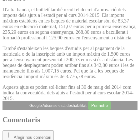
D'altra banda, el butlletí també recull el decret d'aprovació dels
imports dels ajuts a l'estudi per al curs 2014-2015. Els imports
màxims establerts en les beques de material escolar són de 83,37
euros en educació maternal, 151,07 euros per a primera ensenyança,
235,29 euros en segona ensenyança, 268,80 euros a batxillerat i
formació professional i 125,90 euros en l'ensenyament a distància.
També s'estableixen les beques d'estudis per al pagament de la
matrícula o de la inscripció amb un import màxim de 1.500 euros
per a l'ensenyament presencial i 200,53 euros si és a distància. Les
beques de desplaçament poden arribar fins als 342,80 euros i les de
manutenció fins als 1.007,15 euros. Pel que fa a les beques de
residència l'import màxim és de 3.776,78 euros.
Aquests ajuts es poden sol·licitar fins al 30 de maig del 2014 com
indica la convocatòria dels ajuts a l’estudi per al curs escolar 2014-
2015.
Permetre
Google Adsense està deshabilitat.
Comentaris
Afegir nou comentari