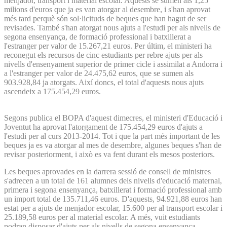
menjador, transport i material escolar. Aquests se sumen als 1,25
milions d'euros que ja es van atorgar al desembre, i s'han aprovat
més tard perquè són sol·licituds de beques que han hagut de ser
revisades. També s'han atorgat nous ajuts a l'estudi per als nivells de
segona ensenyança, de formació professional i batxillerat a
l'estranger per valor de 15.267,21 euros. Per últim, el ministeri ha
reconegut els recursos de cinc estudiants per rebre ajuts per als
nivells d'ensenyament superior de primer cicle i assimilat a Andorra i
a l'estranger per valor de 24.475,62 euros, que se sumen als
903.928,84 ja atorgats. Així doncs, el total d'aquests nous ajuts
ascendeix a 175.454,29 euros.
Segons publica el BOPA d'aquest dimecres, el ministeri d'Educació i
Joventut ha aprovat l'atorgament de 175.454,29 euros d'ajuts a
l'estudi per al curs 2013-2014. Tot i que la part més important de les
beques ja es va atorgar al mes de desembre, algunes beques s'han de
revisar posteriorment, i això es va fent durant els mesos posteriors.
Les beques aprovades en la darrera sessió de consell de ministres
s'adrecen a un total de 161 alumnes dels nivells d'educació maternal,
primera i segona ensenyança, batxillerat i formació professional amb
un import total de 135.711,46 euros. D'aquests, 94.921,88 euros han
estat per a ajuts de menjador escolar, 15.600 per al transport escolar i
25.189,58 euros per al material escolar. A més, vuit estudiants
podran disposar d'ajuts per als nivells de segona ensenyança,