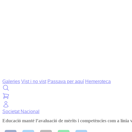
Galeries
Vist i no vist
Passava per aquí
Hemeroteca
Societat
Nacional
Educació manté l’avaluació de mèrits i competències com a línia 