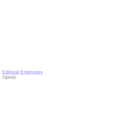
Editorial
Entrevistes
Opinió