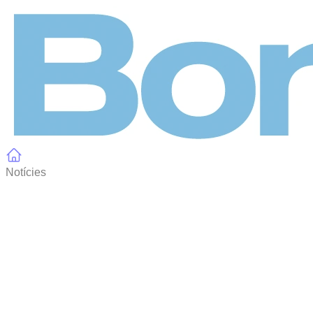
Panell de gestió de galetes
Notícies