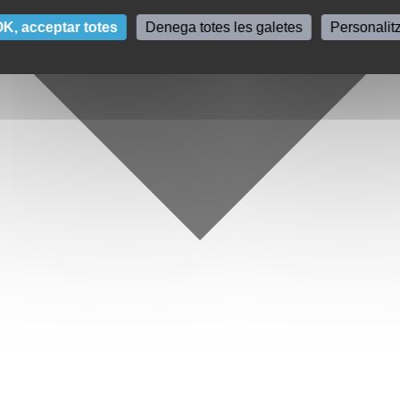
K, acceptar totes
Denega totes les galetes
Personalit