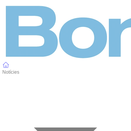
Panell de gestió de galetes
Notícies