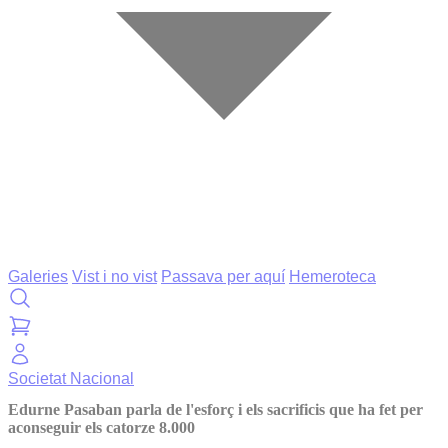
Galeries
Vist i no vist
Passava per aquí
Hemeroteca
Societat
Nacional
Edurne Pasaban parla de l'esforç i els sacrificis que ha fet per
aconseguir els catorze 8.000