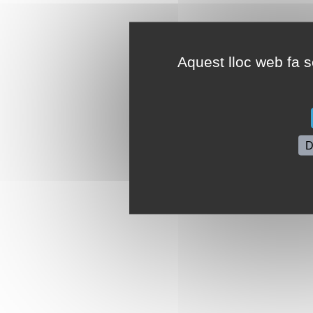
Aquest lloc web fa se
D