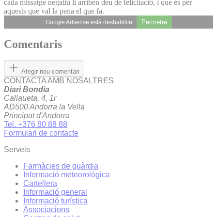
cada missatge negatiu li arriben deu de felicitació, i que és per
aquests que val la pena el que fa.
Permetre
Google Adsense està deshabilitat.
Comentaris
Afegir nou comentari
CONTACTA AMB NOSALTRES
Diari Bondia
Callaueta, 4, 1r
AD500 Andorra la Vella
Principat d'Andorra
Tel. +376 80 88 88
Formulari de contacte
Serveis
Farmàcies de guàrdia
Informació meteorològica
Cartellera
Informació general
Informació turística
Associacions