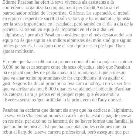
Edurne Pasaban ha ofert la seva vivència als assistents a la
conferència organitzada conjuntament per Crèdit Andorrà i el
patrocinador oficial de l'esportista, Grifone. La superació, el treball
en equip i l'esperit de sacrifici són valors que ha remarcat l'alpinista
per la seva importància en l'escalada, però també en el dia a dia de la
societat. El treball en equip és important en el dia a dia i en
l'alpinisme, i per això Pasaban considera que el més destacat del seu
equip no és que siguin els millors alpinistes del món sinó que siguin
bones persones, i assegura que el seu equip n'està ple i que l'han
ajudat moltíssim.
El repte que ha assolit com a primera dona al món a pujar els catorze
8.000 no ha estat sempre entre els seus objectius, sinó que Pasaban
ha explicat que des de petita anava a la muntanya, i que a mesura
que va anar tenint oportunitats de fer expedicions hi va agafar el
gust. Segons ha dit, al principi ho feia com a hobby, i no va ser fins
que va arribar als nou 8.000 quan es va plantejar l'objectiu d'arribar
als catorze, i ara ja pensa en el proper repte, que és ascendir a
l'Everest sense oxigen artificial, a la primavera de l'any que ve.
Pasaban ha declarat que durant els anys que ha dedicat a l'alpinisme,
la seva vida s'ha centrat només en això i no ha estat capaç de pensar
en res més, per això no es lamenta de no haver format una família, ja
que 'no ho he buscat'. El que ha lamentat són les crítiques que ha
rebut al llarg de la seva carrera professional, però assegura que per