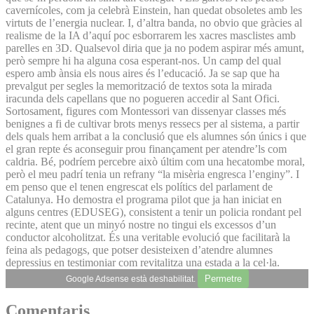
cavernícoles, com ja celebrà Einstein, han quedat obsoletes amb les
virtuts de l’energia nuclear. I, d’altra banda, no obvio que gràcies al
realisme de la IA d’aquí poc esborrarem les xacres masclistes amb
parelles en 3D. Qualsevol diria que ja no podem aspirar més amunt,
però sempre hi ha alguna cosa esperant-nos. Un camp del qual
espero amb ànsia els nous aires és l’educació. Ja se sap que ha
prevalgut per segles la memorització de textos sota la mirada
iracunda dels capellans que no pogueren accedir al Sant Ofici.
Sortosament, figures com Montessori van dissenyar classes més
benignes a fi de cultivar brots menys ressecs per al sistema, a partir
dels quals hem arribat a la conclusió que els alumnes són únics i que
el gran repte és aconseguir prou finançament per atendre’ls com
caldria. Bé, podríem percebre això últim com una hecatombe moral,
però el meu padrí tenia un refrany “la misèria engresca l’enginy”. I
em penso que el tenen engrescat els polítics del parlament de
Catalunya. Ho demostra el programa pilot que ja han iniciat en
alguns centres (EDUSEG), consistent a tenir un policia rondant pel
recinte, atent que un minyó nostre no tingui els excessos d’un
conductor alcoholitzat. És una veritable evolució que facilitarà la
feina als pedagogs, que potser desisteixen d’atendre alumnes
depressius en testimoniar com revitalitza una estada a la cel·la.
Permetre
Google Adsense està deshabilitat.
Comentaris