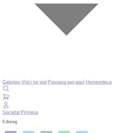
Galeries
Vist i no vist
Passava per aquí
Hemeroteca
Societat
Pirineus
Eduseg