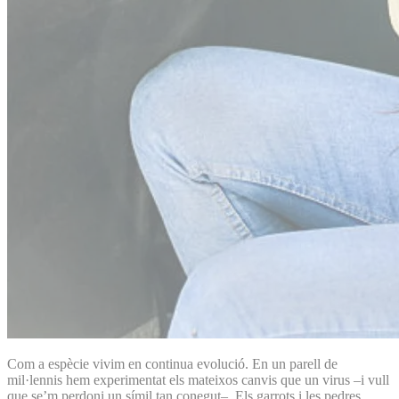
Com a espècie vivim en continua evolució. En un parell de
mil·lennis hem experimentat els mateixos canvis que un virus –i vull
que se’m perdoni un símil tan conegut–. Els garrots i les pedres