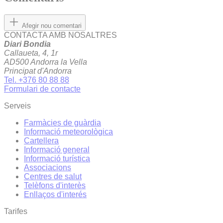
Afegir nou comentari
CONTACTA AMB NOSALTRES
Diari Bondia
Callaueta, 4, 1r
AD500 Andorra la Vella
Principat d'Andorra
Tel. +376 80 88 88
Formulari de contacte
Serveis
Farmàcies de guàrdia
Informació meteorològica
Cartellera
Informació general
Informació turística
Associacions
Centres de salut
Telèfons d'interès
Enllaços d'interés
Tarifes