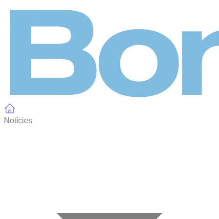
Panell de gestió de galetes
Notícies