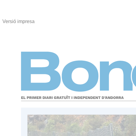
Versió impresa