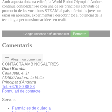
Amb aquesta dotzena edició, la World Robot Olympiad Andorra
continua consolidant-se com una de les principals activitats de
promoció de les vocacions STEAM al país, oferint als joves un
espai on aprendre, experimentar i descobrir tot el potencial de la
tecnologia per transformar idees en realitat.
Permetre
Google Adsense està deshabilitat.
Comentaris
Afegir nou comentari
CONTACTA AMB NOSALTRES
Diari Bondia
Callaueta, 4, 1r
AD500 Andorra la Vella
Principat d'Andorra
Tel. +376 80 88 88
Formulari de contacte
Serveis
Farmàcies de guàrdia