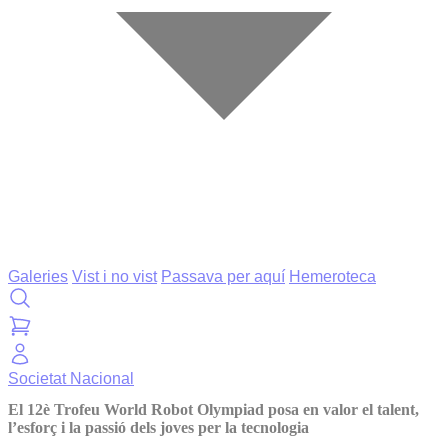
Galeries
Vist i no vist
Passava per aquí
Hemeroteca
Societat
Nacional
El 12è Trofeu World Robot Olympiad posa en valor el talent,
l’esforç i la passió dels joves per la tecnologia