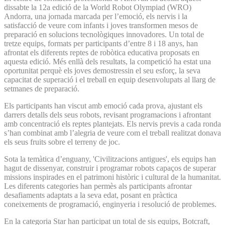
dissabte la 12a edició de la World Robot Olympiad (WRO)
Andorra, una jornada marcada per l’emoció, els nervis i la
satisfacció de veure com infants i joves transformen mesos de
preparació en solucions tecnològiques innovadores. Un total de
tretze equips, formats per participants d’entre 8 i 18 anys, han
afrontat els diferents reptes de robòtica educativa proposats en
aquesta edició. Més enllà dels resultats, la competició ha estat una
oportunitat perquè els joves demostressin el seu esforç, la seva
capacitat de superació i el treball en equip desenvolupats al llarg de
setmanes de preparació.
Els participants han viscut amb emoció cada prova, ajustant els
darrers detalls dels seus robots, revisant programacions i afrontant
amb concentració els reptes plantejats. Els nervis previs a cada ronda
s’han combinat amb l’alegria de veure com el treball realitzat donava
els seus fruits sobre el terreny de joc.
Sota la temàtica d’enguany, 'Civilitzacions antigues', els equips han
hagut de dissenyar, construir i programar robots capaços de superar
missions inspirades en el patrimoni històric i cultural de la humanitat.
Les diferents categories han permès als participants afrontar
desafiaments adaptats a la seva edat, posant en pràctica
coneixements de programació, enginyeria i resolució de problemes.
En la categoria Star han participat un total de sis equips, Botcraft,