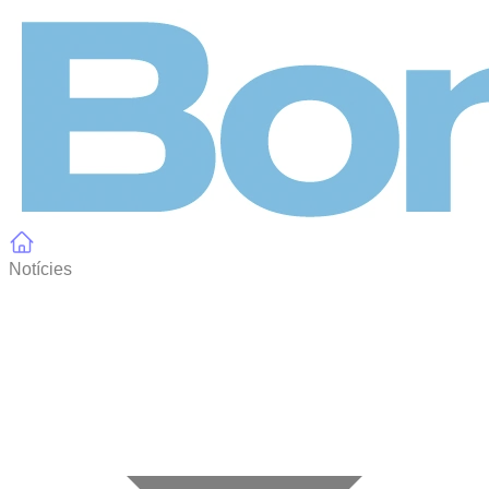
Panell de gestió de galetes
Notícies