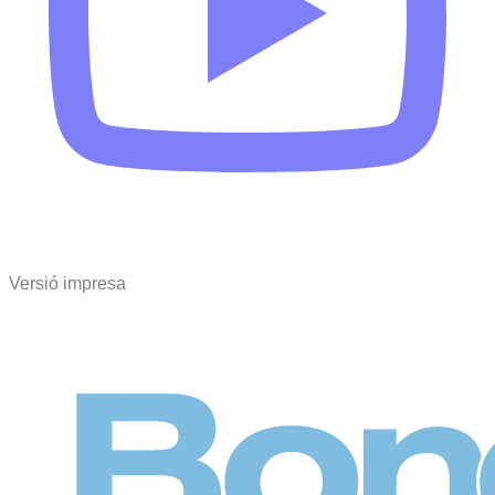
Versió impresa