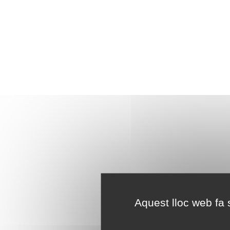
Aquest lloc web fa s