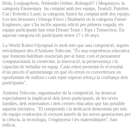
Hola, Loopagobots, Nintendo Online, Robogo67 i Megarayos; la
categoria Elementary ha comptat amb tres equips, TeamJJ, Patufets
Cat i Robotics Laser; la categoria Junior ha comptat amb dos equips,
Les tres bessones i Omega Force i finalment en la categoria Future
Engineers, que s’ha inclòs aquesta edició per primera vegada, els
equips participants han estat Dream Team i Xips i Tornavisos. En
aquesta categoria els participants tenen 17 i 18 anys.
La World Robot Olympiad és molt més que una competició, segons
reivindiquen des d'Andorra Telecom. "És una experiència educativa
que fomenta habilitats essencials per al futur, com el pensament
computacional, la creativitat, la innovació, la perseverança i la
capacitat de treballar en equip. Cada robot presentat és el resultat
d’un procés d’aprenentatge en què els errors es converteixen en
oportunitats de millora i cada repte superat reforça la confiança dels
participants".
Andorra Telecom, organitzador de la competició, ha destacat
especialment la implicació dels joves participants, de les seves
famílies, dels entrenadors i dels centres educatius que fan possible
aquesta iniciativa. "El compromís i la dedicació demostrats per tots
els equips evidencien el creixent interès de les noves generacions per
la ciència, la tecnologia, l’enginyeria i les matemàtiques", han
indicat.