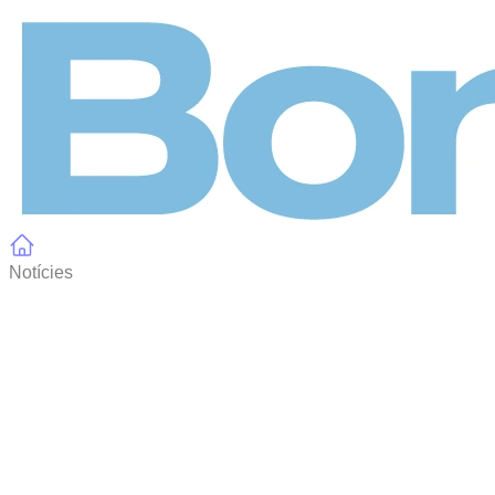
Panell de gestió de galetes
Notícies