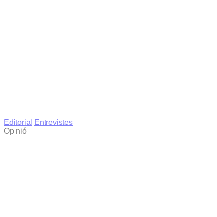
Editorial
Entrevistes
Opinió