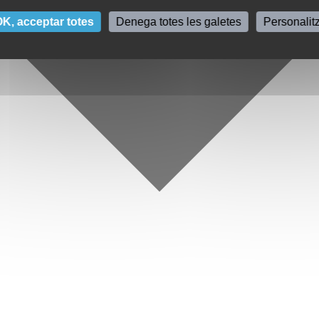
K, acceptar totes
Denega totes les galetes
Personalit