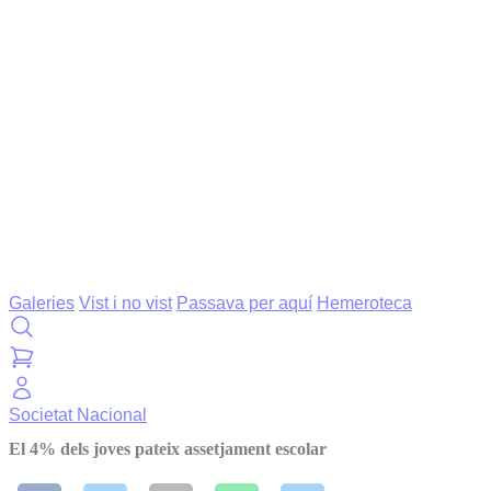
Galeries
Vist i no vist
Passava per aquí
Hemeroteca
Societat
Nacional
El 4% dels joves pateix assetjament escolar