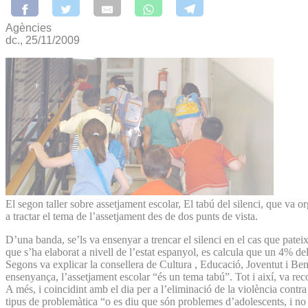
Agències
dc., 25/11/2009
El segon taller sobre assetjament escolar, El tabú del silenci, que va 
a tractar el tema de l’assetjament des de dos punts de vista.
D’una banda, se’ls va ensenyar a trencar el silenci en el cas que pateixi
que s’ha elaborat a nivell de l’estat espanyol, es calcula que un 4% de
Segons va explicar la consellera de Cultura , Educació, Joventut i Be
ensenyança, l’assetjament escolar “és un tema tabú”. Tot i així, va re
A més, i coincidint amb el dia per a l’eliminació de la violència contr
tipus de problemàtica “o es diu que són problemes d’adolescents, i no 