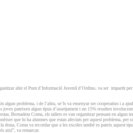
organitzar ahir el Punt d’Informació Juvenil d’Ordino, va ser impartit per
n algun problema, i de l’altra, se’ls va ensenyar ser cooperatius i a ajuda
ls joves pateixen algun tipus d’assetjament i un 15% resulten involucrat
nestar, Bernadeta Coma, els tallers es van organitzar pensant en algun 
conèixer que hi ha alumnes que estan afectats per aquest problema, per r
a la dona, Coma va recordar que a les escoles també es pateix aquest tipus
és així”, va remarcar.