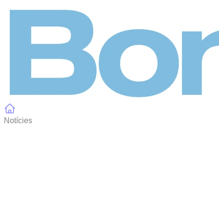
Panell de gestió de galetes
Notícies