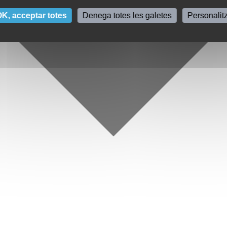
K, acceptar totes
Denega totes les galetes
Personalit