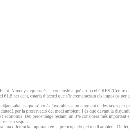
bient. Almenys aquesta és la conclusió a què arriba el CRES (Centre de
l 61,8 per cent, estaria d’acord que s’incrementessin els impostos per a
 mitjana-alta les que són més favorables a un augment de les taxes per p
l ciutadà per la preservació del medi ambient. I és que davant la disju
e l’economia. Del percentatge restant, un 8% considera més important el 
rrecte a seguir.
 una diferència important en la preocupació pel medi ambient. De fet, t