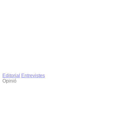
Editorial
Entrevistes
Opinió