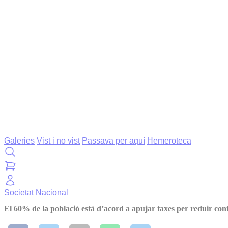
Galeries
Vist i no vist
Passava per aquí
Hemeroteca
Societat
Nacional
El 60% de la població està d’acord a apujar taxes per reduir co