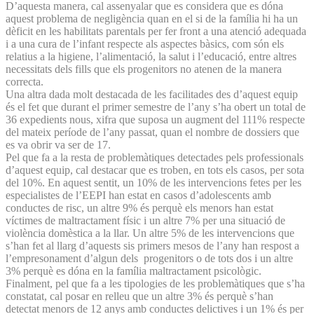
D’aquesta manera, cal assenyalar que es considera que es dóna
aquest problema de negligència quan en el si de la família hi ha un
dèficit en les habilitats parentals per fer front a una atenció adequada
i a una cura de l’infant respecte als aspectes bàsics, com són els
relatius a la higiene, l’alimentació, la salut i l’educació, entre altres
necessitats dels fills que els progenitors no atenen de la manera
correcta.
Una altra dada molt destacada de les facilitades des d’aquest equip
és el fet que durant el primer semestre de l’any s’ha obert un total de
36 expedients nous, xifra que suposa un augment del 111% respecte
del mateix període de l’any passat, quan el nombre de dossiers que
es va obrir va ser de 17.
Pel que fa a la resta de problemàtiques detectades pels professionals
d’aquest equip, cal destacar que es troben, en tots els casos, per sota
del 10%. En aquest sentit, un 10% de les intervencions fetes per les
especialistes de l’EEPI han estat en casos d’adolescents amb
conductes de risc, un altre 9% és perquè els menors han estat
víctimes de maltractament físic i un altre 7% per una situació de
violència domèstica a la llar. Un altre 5% de les intervencions que
s’han fet al llarg d’aquests sis primers mesos de l’any han respost a
l’empresonament d’algun dels progenitors o de tots dos i un altre
3% perquè es dóna en la família maltractament psicològic.
Finalment, pel que fa a les tipologies de les problemàtiques que s’ha
constatat, cal posar en relleu que un altre 3% és perquè s’han
detectat menors de 12 anys amb conductes delictives i un 1% és per