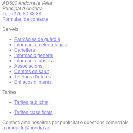
AD500 Andorra la Vella
Principat d'Andorra
Tel. +376 80 88 88
Formulari de contacte
Serveis
Farmàcies de guàrdia
Informació meteorològica
Cartellera
Informació general
Informació turística
Associacions
Centres de salut
Telèfons d'interès
Enllaços d'interés
Tarifes
Tarifes publicitat
Tarifes classificats
Contacti amb nosaltres per publicitat o qüestions comercials
a
producte@bondia.ad