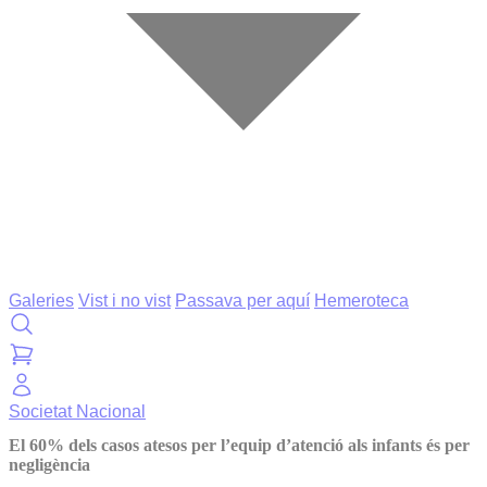
Galeries
Vist i no vist
Passava per aquí
Hemeroteca
Societat
Nacional
El 60% dels casos atesos per l’equip d’atenció als infants és per
negligència