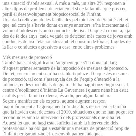
una situació d’abús sexual. A més a més, un altre 2% responen a
altres tipus de problema detectat en el si de la família que posa en
perill el desenvolupament bio­psicosocial de l’infant.
Una dada rellevant de les facilitades pel ministeri de Salut és el fet
que, tal com ja s’havia donat en anys anteriors, s’ha incrementat el
volum d’adolescents amb conductes de risc. D’aquesta manera, i ja
des de fa dos anys, cada vegada es detecten més casos de joves amb
conductes de risc relacionades amb el consum de tòxics, fugides de
la llar o conductes agressives a casa, entre altres problemes.
Més mesures de protecció
També ha estat significatiu l’augment que s’ha donat al llarg
d’aquest primer semestre de la imposició de mesures de protecció.
De fet, concretament se n’ha establert quinze. D’aquestes mesures
de protecció, tal com s’assenyala des de l’equip d’atenció a la
infància, en les modalitats de guarda hi ha hagut onze ingressos al
centre d’acolliment d’infants La Gavernera i quatre nens han estat
acollits per la família extensa, és a dir, per algun familiar.
Segons manifesten els experts, aquest augment respon
majoritàriament a l’agreujament d’indicadors de risc en la família
que ja havien estat detectats el 2010, situacions que no han pogut ser
reconduïdes amb la intervenció dels professionals que s’ha fet.
Aquest fet que no hagi estat suficient amb la intervenció dels
professionals ha obligat a establir una mesura de protecció prop de
l’infant per garantir-ne el desenvolupament adequat.