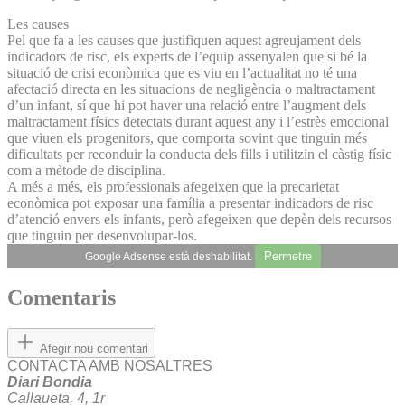
Les causes
Pel que fa a les causes que justifiquen aquest agreujament dels
indicadors de risc, els experts de l’equip assenyalen que si bé la
situació de crisi econòmica que es viu en l’actualitat no té una
afectació directa en les situacions de negligència o maltractament
d’un infant, sí que hi pot haver una relació entre l’augment dels
maltractament físics detectats durant aquest any i l’estrès emocional
que viuen els progenitors, que comporta sovint que tinguin més
dificultats per reconduir la conducta dels fills i utilitzin el càstig físic
com a mètode de disciplina.
A més a més, els professionals afegeixen que la precarietat
econòmica pot exposar una família a presentar indicadors de risc
d’atenció envers els infants, però afegeixen que depèn dels recursos
que tinguin per desenvolupar-los.
Permetre
Google Adsense està deshabilitat.
Comentaris
Afegir nou comentari
CONTACTA AMB NOSALTRES
Diari Bondia
Callaueta, 4, 1r