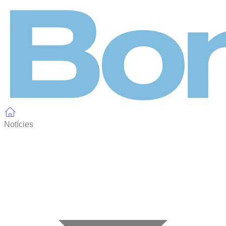
Panell de gestió de galetes
Notícies