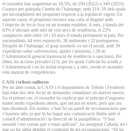
el raonador han augmentat un 18,5%, de 294 (2022) a 349 (2023).
Guanya per golejada l’àmbit de l’habitatge, amb 219, 59 dels quals
per incompliment del propietari respecte a la legislació vigent. En
aquests casos, el propietari enviava una carta al llogater amb
l’objectiu de fer-lo fora en un termini establert. A més, a banda del
63% d’afectats amb més de vint anys de residència, el 22%
comptaven amb entre 10 i 20 anys d’estada permanent al país. Per
nacionalitats, 44 eren espanyols, 38 andorrans i 32 portuguesos.
Després de l’habitatge, el grup nombrós va ser el social, amb 39
expedients sobre subvencions, ajudes i pensions, i 28 de
l’Administració general (renovació de residència o sancions). Per
últim, les accions privades (23), per les quals l’afectat ha acudit a
l’Administració i no ha trobat resposta i, a més, sovint el raonador
està mancat de competències.
CASS i tributs milloren
Per un altre costat, la CASS i el departament de Tributs i Fronteres
han estat dos dels focus de demandes ciutadanes els darrers mesos.
En el primer cas, el raonador ha explicat que al principi d’enguany
tenien molts expedients oberts, que encara en tenen, però que ara
han disminuït. Els motius: s’han fet un parell de recomanacions que
s’haurien atès, ja que hi ha hagut una comunicació fluïda amb el
consell d’administració i la direcció de la parapública. “S’han
assumit i ens consta que s’estan aplicant”, ha assegurat Cañada, tot i
que no ha sabut detallar el contingut de les recomanacions. “Hi ha