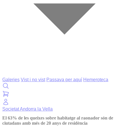
Galeries
Vist i no vist
Passava per aquí
Hemeroteca
Societat
Andorra la Vella
El 63% de les queixes sobre habitatge al raonador són de
ciutadans amb més de 20 anys de residència