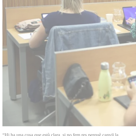
“Hi ha una cosa que està clara, si no fem res perquè canviï la