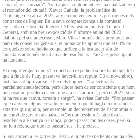
situació, res canviarà”. Amb aquest contundent avís ha analitzat avui
el raonador del ciutadà, Xavier Cañada, la problemàtica de
l’habitatge de cara al 2027, any en què venceran les pròrrogues dels
contractes de lloguer. En la seva compareixença a la comissió
legislativa de Justícia, Interior i Afers Institucionals del Consell
General, amb una breu exposició de l’informe anual del 2023 –
elaborat pel seu antecessor, Marc Vila– i només dues preguntes per
part dels consellers generals, el raonador ha apuntat que el 63% de
les queixes sobre habitatge que arriben a la institució són de
ciutadans amb més de 20 anys de residència, i “això és preocupant”,
ha lamentat.
El maig d’enguany no s’ha obert cap expedient sobre habitatge, tot i
que a finals de l’any passat va haver-hi un repunt (33 al novembre),
just abans d’aprovar-se la llei dels lloguers. “La lectura és
parcialment satisfactòria, però alhora hem de ser conscients que hem
posposat un problema latent que ara està adormit, però el 2027, si no
hi ha res que canviï, tornarà a sorgir”, ha avisat Cañada. “Pot passar
que canviem alguna cosa internament o que hi hagi circumstàncies
externes que ajudin, per exemple un decreixement de l’economia o
un canvi de govern als països veïns que fessin més atractiva la
residència a Espanya o França, poden passar moltes coses, però si
no fem res, segur que no passarà res”, ha precisat.
Si ens aturem a les xifres del 2023, el total d’expedients que ha atès