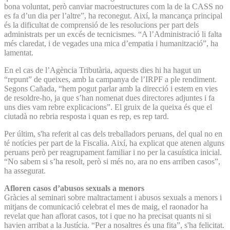
bona voluntat, però canviar macroestructures com la de la CASS no
es fa d’un dia per l’altre”, ha reconegut. Així, la mancança principal
és la dificultat de comprensió de les resolucions per part dels
administrats per un excés de tecnicismes. “A l’Administració li falta
més claredat, i de vegades una mica d’empatia i humanització”, ha
lamentat.
En el cas de l’Agència Tributària, aquests dies hi ha hagut un
“repunt” de queixes, amb la campanya de l’IRPF a ple rendiment.
Segons Cañada, “hem pogut parlar amb la direcció i estem en vies
de resoldre-ho, ja que s’han nomenat dues directores adjuntes i fa
uns dies vam rebre explicacions”. El gruix de la queixa és que el
ciutadà no rebria resposta i quan es rep, es rep tard.
Per últim, s'ha referit al cas dels treballadors peruans, del qual no en
té notícies per part de la Fiscalia. Així, ha explicat que atenen alguns
peruans però per reagrupament familiar i no per la casuística inicial.
“No sabem si s’ha resolt, però si més no, ara no ens arriben casos”,
ha assegurat.
Afloren casos d’abusos sexuals a menors
Gràcies al seminari sobre maltractament i abusos sexuals a menors i
mitjans de comunicació celebrat el mes de maig, el raonador ha
revelat que han aflorat casos, tot i que no ha precisat quants ni si
havien arribat a la Justícia. “Per a nosaltres és una fita”, s'ha felicitat.