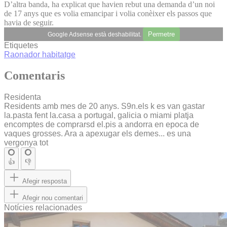
D’altra banda, ha explicat que havien rebut una demanda d’un noi
de 17 anys que es volia emancipar i volia conèixer els passos que
havia de seguir.
Permetre
Google Adsense està deshabilitat.
Etiquetes
Raonador
habitatge
Comentaris
Residenta
Residents amb mes de 20 anys. S9n.els k es van gastar
la.pasta fent la.casa a portugal, galicia o miami platja
encomptes de comprarsd el.pis a andorra en epoca de
vaques grosses. Ara a apexugar els demes... es una
vergonya tot
👍
👎
Afegir resposta
Afegir nou comentari
Notícies relacionades