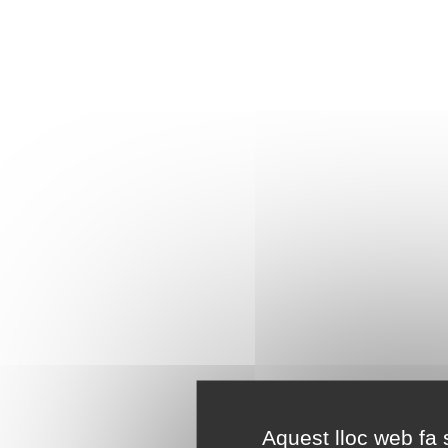
Aquest lloc web fa s