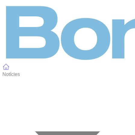
Panell de gestió de galetes
Notícies