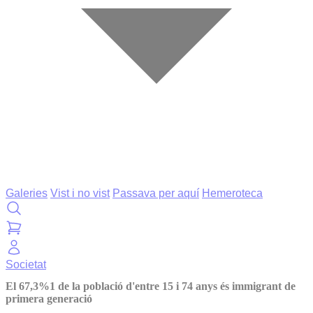
Galeries
Vist i no vist
Passava per aquí
Hemeroteca
Societat
El 67,3%1 de la població d'entre 15 i 74 anys és immigrant de
primera generació