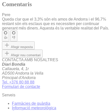
Comentaris
Pere
Queda clar que el 3,3% són els amos de Andorra i el 96,7%
restant són els esclaus que es necessiten per continuar
generant més diners. Aquesta és la veritable realitat del País.
👍
👎
Afegir resposta
Afegir nou comentari
CONTACTA AMB NOSALTRES
Diari Bondia
Callaueta, 4, 1r
AD500 Andorra la Vella
Principat d'Andorra
Tel. +376 80 88 88
Formulari de contacte
Serveis
Farmàcies de guàrdia
Informació meteorològica