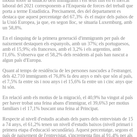
mòdul sobre la situació dels immigrants i els seus fills en el mercat
laboral del 2021 corresponents a l'Enquesta de forces del treball que
porta a terme Estadística. Precisament, des del departament es
destaca que aquest percentatge del 67,3% és el major dels països de
la Unió Europea, ja que, en segon lloc, se situaria Luxemburg, amb
un 58,8%.
En el rànquing de la primera generació d'immigrants per país de
naixement destaquen els espanyols, amb un 37%; els portuguesos,
amb el 15,9%; els francesos, amb el 3,2% i els argentins, amb
l'1,6%. S'observa que el 58,2% dels residents al país han nascut a
algun país d'Europa.
Quant al temps de residència de les persones nascudes a l'estranger,
dels 42.710 immigrants el 76,8% fa deu anys o més que són al país,
el 7,5% fa entre sis i nou anys i el 15,6% fa entre un i cinc anys que
hi són.
En relació amb els motius de la migració, el 40,9% ha vingut al país
per haver trobat una feina abans d'immigrar, el 39,6%3 per motius
familiars i el 17,1% buscant una feina al Principat.
Respecte al nivell d'estudis acabats dels pares dels entrevistats de 15
a 74 anys, el 61,2% tenen un nivell d'estudis baixos (nivell primari i
primera etapa d'educació secundària). Aquest percentatge, segons el
país de naixement de l'entrevistat, s'incrementa fins al 91,4% per als