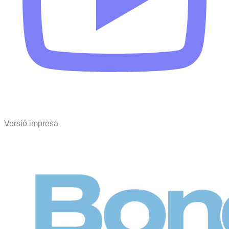
Versió impresa