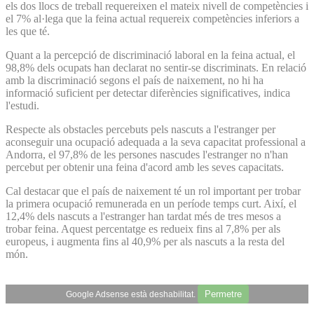
els dos llocs de treball requereixen el mateix nivell de competències i
el 7% al·lega que la feina actual requereix competències inferiors a
les que té.
Quant a la percepció de discriminació laboral en la feina actual, el
98,8% dels ocupats han declarat no sentir-se discriminats. En relació
amb la discriminació segons el país de naixement, no hi ha
informació suficient per detectar diferències significatives, indica
l'estudi.
Respecte als obstacles percebuts pels nascuts a l'estranger per
aconseguir una ocupació adequada a la seva capacitat professional a
Andorra, el 97,8% de les persones nascudes l'estranger no n'han
percebut per obtenir una feina d'acord amb les seves capacitats.
Cal destacar que el país de naixement té un rol important per trobar
la primera ocupació remunerada en un període temps curt. Així, el
12,4% dels nascuts a l'estranger han tardat més de tres mesos a
trobar feina. Aquest percentatge es redueix fins al 7,8% per als
europeus, i augmenta fins al 40,9% per als nascuts a la resta del
món.
Permetre
Google Adsense està deshabilitat.