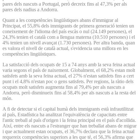
pares dels nascuts a Portugal, però decreix fins al 47,3% per als
pares dels nadius a Andorra.
Quant a les competències lingüístiques abans d'immigrar al
Principat, el 55,8% dels immigrants de primera generació tenien un
coneixement de l'idioma del país escàs o nul (24.149 persones), el
24,3% tenien el català com a llengua materna (10.510 persones) i el
4% tenien un nivell avançat (1.730 persones). Per altra banda, quan
es valora el nivell de català actual, s'evidencia una millora en les
competències lingüístiques.
La satisfacció dels ocupats de 15 a 74 anys amb la seva feina actual
varia segons el país de naixement. Globalment, el 68,2% estan molt
satisfets amb la seva feina actual, el 27% n'estan satisfets fins a cert
punt i el 4,8% n'estan poc o gens satisfets. Per regions, la ràtio dels
ocupats molt satisfets augmenta fins al 79,4% per als nascuts a
Andorra, però disminueix fins al 58,4% per als nascuts a la resta del
món.
A fi de detectar si el capital humà dels immigrants està infrautilitzat
al país, Estadística ha analitzat l'equivalència de capacitats entre
l'antic treball al país d'origen i la feina principal en el país d'acollida.
Així, entre els nascuts a l'estranger que han treballat abans de migrar
i que actualment estan ocupats, el 36,7% declara que la feina actual
requereix competències superiors a les que té, el 56,3% afirma que