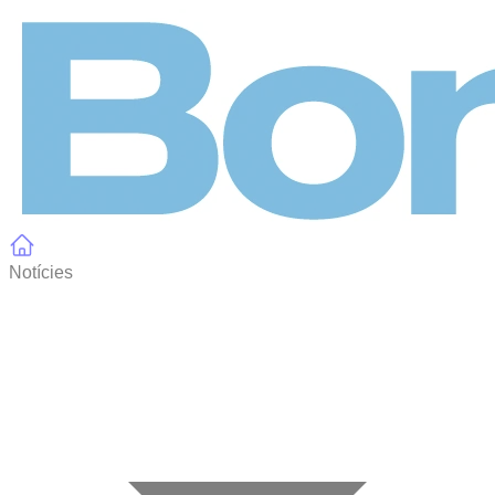
Panell de gestió de galetes
Notícies