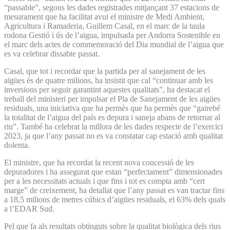
“passable”, segons les dades registrades mitjançant 37 estacions de
mesurament que ha facilitat avui el ministre de Medi Ambient,
Agricultura i Ramaderia, Guillem Casal, en el marc de la taula
rodona Gestió i ús de l’aigua, impulsada per Andorra Sostenible en
el marc dels actes de commemoració del Dia mundial de l’aigua que
es va celebrar dissabte passat.
Casal, que tot i recordar que la partida per al sanejament de les
aigües és de quatre milions, ha insistit que cal “continuar amb les
inversions per seguir garantint aquestes qualitats”, ha destacat el
treball del ministeri per impulsar el Pla de Sanejament de les aigües
residuals, una iniciativa que ha permès que ha permès que “gairebé
la totalitat de l’aigua del país es depura i saneja abans de retornar al
riu”. També ha celebrat la millora de les dades respecte de l’exercici
2023, ja que l’any passat no es va constatar cap estació amb qualitat
dolenta.
El ministre, que ha recordat la recent nova concessió de les
depuradores i ha assegurat que estan “perfectament” dimensionades
per a les necessitats actuals i que fins i tot es compta amb “cert
marge” de creixement, ha detallat que l’any passat es van tractar fins
a 18,5 milions de metres cúbics d’aigües residuals, el 63% dels quals
a l’EDAR Sud.
Pel que fa als resultats obtinguts sobre la qualitat biològica dels rius