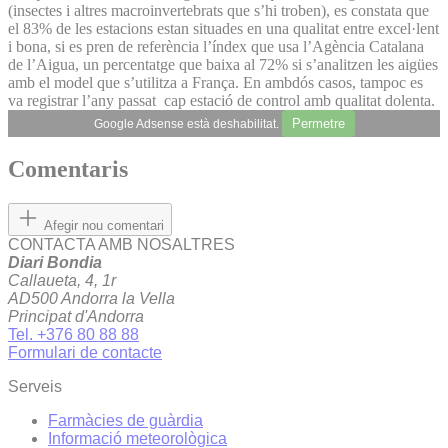
(insectes i altres macroinvertebrats que s’hi troben), es constata que
el 83% de les estacions estan situades en una qualitat entre excel·lent
i bona, si es pren de referència l’índex que usa l’Agència Catalana
de l’Aigua, un percentatge que baixa al 72% si s’analitzen les aigües
amb el model que s’utilitza a França. En ambdós casos, tampoc es
va registrar l’any passat cap estació de control amb qualitat dolenta.
Permetre
Google Adsense està deshabilitat.
Comentaris
Afegir nou comentari
CONTACTA AMB NOSALTRES
Diari Bondia
Callaueta, 4, 1r
AD500 Andorra la Vella
Principat d'Andorra
Tel. +376 80 88 88
Formulari de contacte
Serveis
Farmàcies de guàrdia
Informació meteorològica