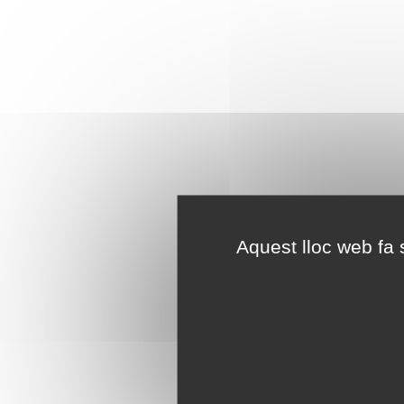
Aquest lloc web fa s