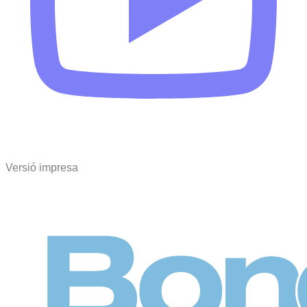
Versió impresa