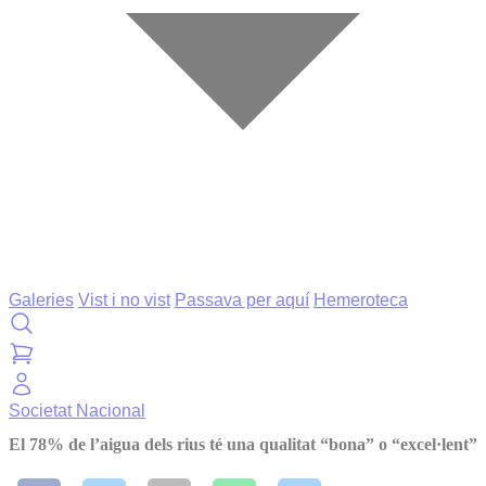
Galeries
Vist i no vist
Passava per aquí
Hemeroteca
Societat
Nacional
El 78% de l’aigua dels rius té una qualitat “bona” o “excel·lent”