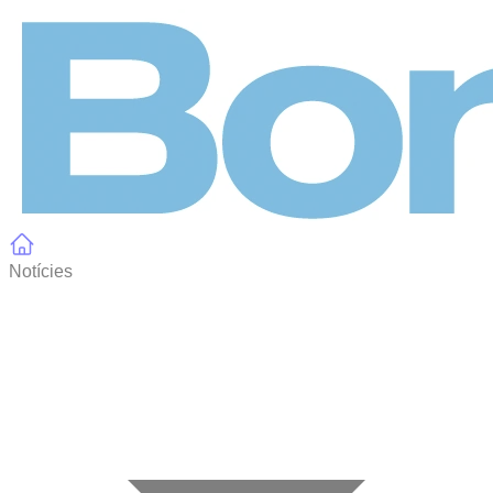
Panell de gestió de galetes
Notícies