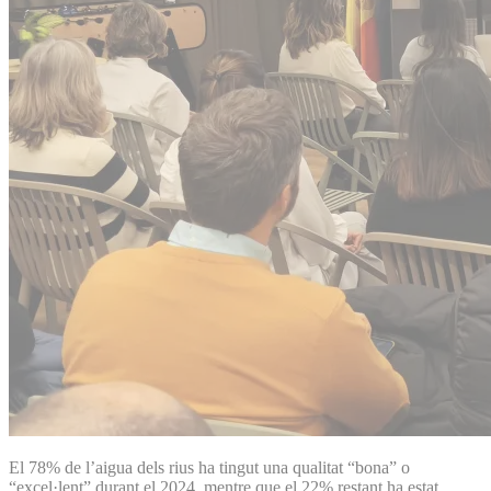
El 78% de l’aigua dels rius ha tingut una qualitat “bona” o
“excel·lent” durant el 2024, mentre que el 22% restant ha estat