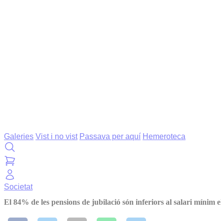
Galeries
Vist i no vist
Passava per aquí
Hemeroteca
Societat
El 84% de les pensions de jubilació són inferiors al salari mínim e