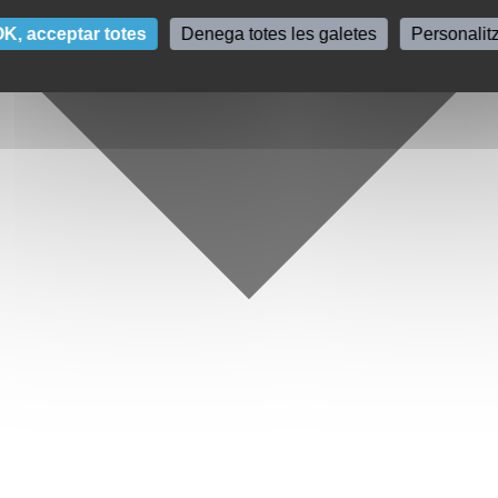
K, acceptar totes
Denega totes les galetes
Personalit