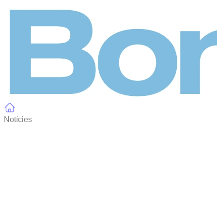
Panell de gestió de galetes
Notícies