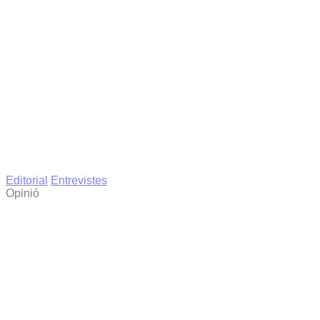
Editorial
Entrevistes
Opinió