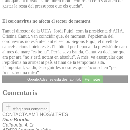
l’allotjament turístic “s’ho miren molt i controlen com s’acaben de
gastar la resta del pressupost que els queda”.
El coronavirus no afecta el sector de moment
Tant el director de la UHA, Jordi Pujol, com la presidenta d’AHA,
Cristina Canut, van coincidir que, de moment, l’epidèmia del
coronavirus no està afectant el sector. Segons Pujol, el nivell de
cancel·lacions hoteleres és l’habitual per l’època i la previsió de cara
al mes de març “és bona”. Per la seva banda, Canut va declarar que
ara per ara “no s’està notant en absolut”. A més, va assenyalar que
l’epidèmia ha arribat al país al final de la temporada alta.
L’important, va dir, és seguir les mesures que s’aconsellen “per
frenar-ho una mica”.
Permetre
Google Adsense està deshabilitat.
Comentaris
Afegir nou comentari
CONTACTA AMB NOSALTRES
Diari Bondia
Callaueta, 4, 1r