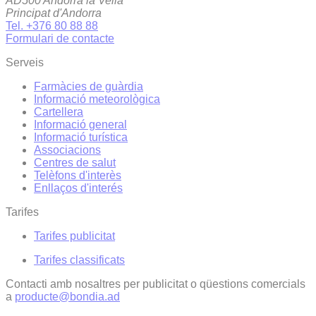
AD500 Andorra la Vella
Principat d'Andorra
Tel. +376 80 88 88
Formulari de contacte
Serveis
Farmàcies de guàrdia
Informació meteorològica
Cartellera
Informació general
Informació turística
Associacions
Centres de salut
Telèfons d'interès
Enllaços d'interés
Tarifes
Tarifes publicitat
Tarifes classificats
Contacti amb nosaltres per publicitat o qüestions comercials
a
producte@bondia.ad