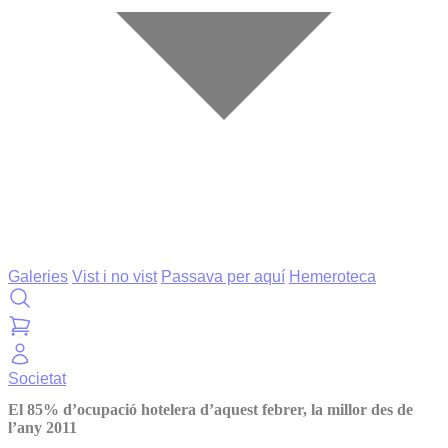
Galeries
Vist i no vist
Passava per aquí
Hemeroteca
Societat
El 85% d’ocupació hotelera d’aquest febrer, la millor des de
l’any 2011