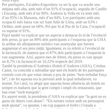
Jordi Pujol.
Per parròquies, Escaldes-Engordany va ser la que va assolir una
mitjana més alta, amb més d’un 91% d’ocupació, seguida de Canillo
i Encamp, amb més d’un 90%. Andorra la Vella en va tenir més
d’un 85% i la Massana, més d’un 84%. Les parròquies amb una
ocupació més baixa van ser Sant Julià de Lòria, amb un 63% i
Ordino, amb quasi un 68%. Pel que fa al Pas de la Casa, l’ocupació
va superar el 91%.
Pujol també va explicar que un aspecte a destacar és el de l’evolució
dels preus, ja que un 89% dels participants a l’enquesta que la UHA
fa arribar als allotjaments turístics van assenyalar que havien
augmentat el seu preu mitjà. Igualment, es va referir a l’evolució de
la facturació, de manera que el 87% dels participants a l’enquesta la
van augmentar. Així, aquest mes de febrer, els preus es van apujar
un 8,7% i la facturació un 16,22% respecte del 2019.
També la presidenta d’Autèntics Hotels d’Andorra (AHA), Cristina
Canut, va coincidir a subratllar que tant els hotels de les parròquies
centrals com els que estan situats a peu de pistes “hem treballat força
bé”, i de fet aquesta era la previsió amb la qual treballaven, va
insistir. Tot i així, va afegir que aquesta bona afluència als hotels no
sempre es tradueix que la gent compri i ompli els restaurants, que
han estat “molt tranquils”.
En aquest sentit, la presidenta d’AHA va explicar que “la gent no es
gasta els diners com abans”. “Els turistes venen amb un pressupost
molt ajustat”, va apuntar, i un cop paguen el forfet i l’estada a