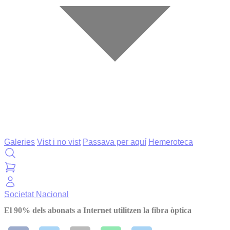
Galeries
Vist i no vist
Passava per aquí
Hemeroteca
Societat
Nacional
El 90% dels abonats a Internet utilitzen la fibra òptica