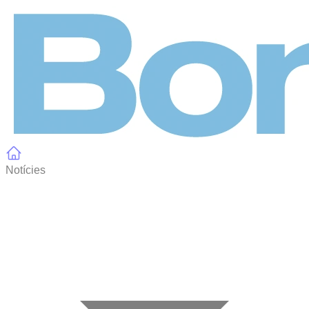
Panell de gestió de galetes
Notícies