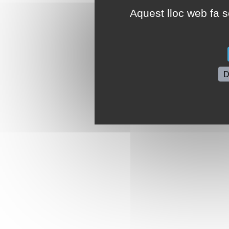
Aquest lloc web fa se
D