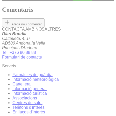
Comentaris
Afegir nou comentari
CONTACTA AMB NOSALTRES
Diari Bondia
Callaueta, 4, 1r
AD500 Andorra la Vella
Principat d'Andorra
Tel. +376 80 88 88
Formulari de contacte
Serveis
Farmàcies de guàrdia
Informació meteorològica
Cartellera
Informació general
Informació turística
Associacions
Centres de salut
Telèfons d'interès
Enllaços d'interés