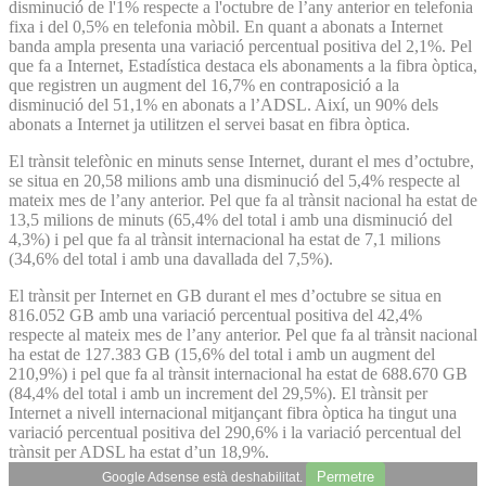
disminució de l'1% respecte a l'octubre de l’any anterior en telefonia
fixa i del 0,5% en telefonia mòbil. En quant a abonats a Internet
banda ampla presenta una variació percentual positiva del 2,1%. Pel
que fa a Internet, Estadística destaca els abonaments a la fibra òptica,
que registren un augment del 16,7% en contraposició a la
disminució del 51,1% en abonats a l’ADSL. Així, un 90% dels
abonats a Internet ja utilitzen el servei basat en fibra òptica.
El trànsit telefònic en minuts sense Internet, durant el mes d’octubre,
se situa en 20,58 milions amb una disminució del 5,4% respecte al
mateix mes de l’any anterior. Pel que fa al trànsit nacional ha estat de
13,5 milions de minuts (65,4% del total i amb una disminució del
4,3%) i pel que fa al trànsit internacional ha estat de 7,1 milions
(34,6% del total i amb una davallada del 7,5%).
El trànsit per Internet en GB durant el mes d’octubre se situa en
816.052 GB amb una variació percentual positiva del 42,4%
respecte al mateix mes de l’any anterior. Pel que fa al trànsit nacional
ha estat de 127.383 GB (15,6% del total i amb un augment del
210,9%) i pel que fa al trànsit internacional ha estat de 688.670 GB
(84,4% del total i amb un increment del 29,5%). El trànsit per
Internet a nivell internacional mitjançant fibra òptica ha tingut una
variació percentual positiva del 290,6% i la variació percentual del
trànsit per ADSL ha estat d’un 18,9%.
Permetre
Google Adsense està deshabilitat.