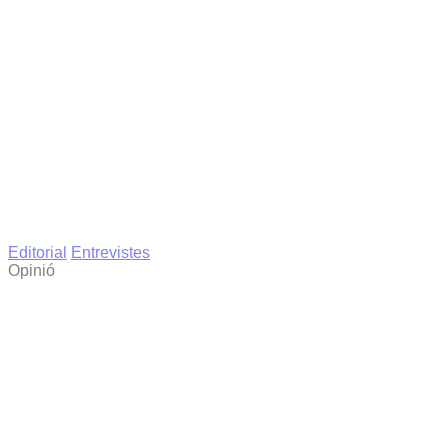
Editorial
Entrevistes
Opinió