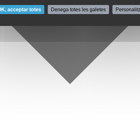
K, acceptar totes
Denega totes les galetes
Personalit