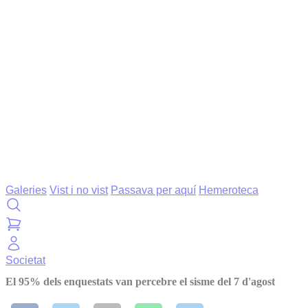
Galeries
Vist i no vist
Passava per aquí
Hemeroteca
Societat
El 95% dels enquestats van percebre el sisme del 7 d'agost