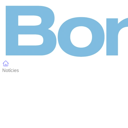
Panell de gestió de galetes
Notícies