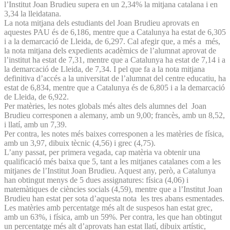
l’Institut Joan Brudieu supera en un 2,34% la mitjana catalana i en
3,34 la lleidatana.
La nota mitjana dels estudiants del Joan Brudieu aprovats en
aquestes PAU és de 6,186, mentre que a Catalunya ha estat de 6,305
i a la demarcació de Lleida, de 6,297. Cal afegir que, a més a més,
la nota mitjana dels expedients acadèmics de l’alumnat aprovat de
l’institut ha estat de 7,31, mentre que a Catalunya ha estat de 7,14 i a
la demarcació de Lleida, de 7,34. I pel que fa a la nota mitjana
definitiva d’accés a la universitat de l’alumnat del centre educatiu, ha
estat de 6,834, mentre que a Catalunya és de 6,805 i a la demarcació
de Lleida, de 6,922.
Per matèries, les notes globals més altes dels alumnes del Joan
Brudieu corresponen a alemany, amb un 9,00; francès, amb un 8,52,
i llatí, amb un 7,39.
Per contra, les notes més baixes corresponen a les matèries de física,
amb un 3,97, dibuix tècnic (4,56) i grec (4,75).
L’any passat, per primera vegada, cap matèria va obtenir una
qualificació més baixa que 5, tant a les mitjanes catalanes com a les
mitjanes de l’Institut Joan Brudieu. Aquest any, però, a Catalunya
han obtingut menys de 5 dues assignatures: física (4,06) i
matemàtiques de ciències socials (4,59), mentre que a l’Institut Joan
Brudieu han estat per sota d’aquesta nota les tres abans esmentades.
Les matèries amb percentatge més alt de suspesos han estat grec,
amb un 63%, i física, amb un 59%. Per contra, les que han obtingut
un percentatge més alt d’aprovats han estat llatí, dibuix artístic,