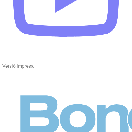
Versió impresa