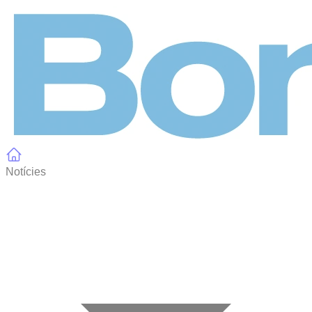
Panell de gestió de galetes
Notícies