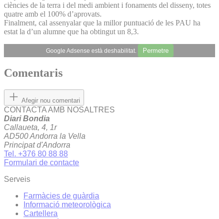
ciències de la terra i del medi ambient i fonaments del disseny, totes
quatre amb el 100% d’aprovats.
Finalment, cal assenyalar que la millor puntuació de les PAU ha
estat la d’un alumne que ha obtingut un 8,3.
Permetre
Google Adsense està deshabilitat.
Comentaris
Afegir nou comentari
CONTACTA AMB NOSALTRES
Diari Bondia
Callaueta, 4, 1r
AD500 Andorra la Vella
Principat d'Andorra
Tel. +376 80 88 88
Formulari de contacte
Serveis
Farmàcies de guàrdia
Informació meteorològica
Cartellera