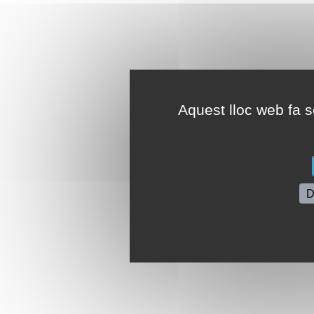
Aquest lloc web fa se
D