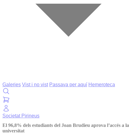
Galeries
Vist i no vist
Passava per aquí
Hemeroteca
Societat
Pirineus
El 96,8% dels estudiants del Joan Brudieu aprova l’accés a la
universitat