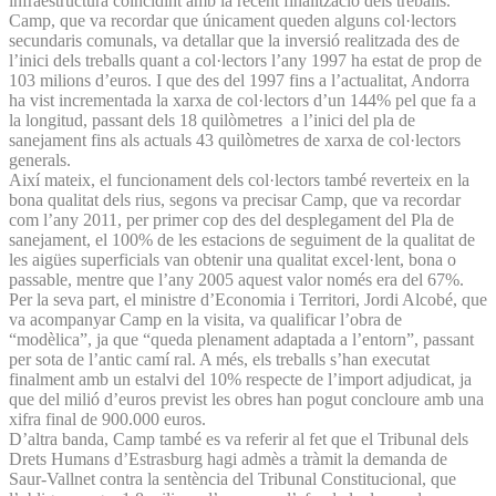
infraestructura coincidint amb la recent finalització dels treballs.
Camp, que va recordar que únicament queden alguns col·lectors
secundaris comunals, va detallar que la inversió realitzada des de
l’inici dels treballs quant a col·lectors l’any 1997 ha estat de prop de
103 milions d’euros. I que des del 1997 fins a l’actualitat, Andorra
ha vist incrementada la xarxa de col·lectors d’un 144% pel que fa a
la longitud, passant dels 18 quilòmetres a l’inici del pla de
sanejament fins als actuals 43 quilòmetres de xarxa de col·lectors
generals.
Així mateix, el funcionament dels col·lectors també reverteix en la
bona qualitat dels rius, segons va precisar Camp, que va recordar
com l’any 2011, per primer cop des del desplegament del Pla de
sanejament, el 100% de les estacions de seguiment de la qualitat de
les aigües superficials van obtenir una qualitat excel·lent, bona o
passable, mentre que l’any 2005 aquest valor només era del 67%.
Per la seva part, el ministre d’Economia i Territori, Jordi Alcobé, que
va acompanyar Camp en la visita, va qualificar l’obra de
“modèlica”, ja que “queda plenament adaptada a l’entorn”, passant
per sota de l’antic camí ral. A més, els treballs s’han executat
finalment amb un estalvi del 10% respecte de l’import adjudicat, ja
que del milió d’euros previst les obres han pogut concloure amb una
xifra final de 900.000 euros.
D’altra banda, Camp també es va referir al fet que el Tribunal dels
Drets Humans d’Estrasburg hagi admès a tràmit la demanda de
Saur-Vallnet contra la sentència del Tribunal Constitucional, que