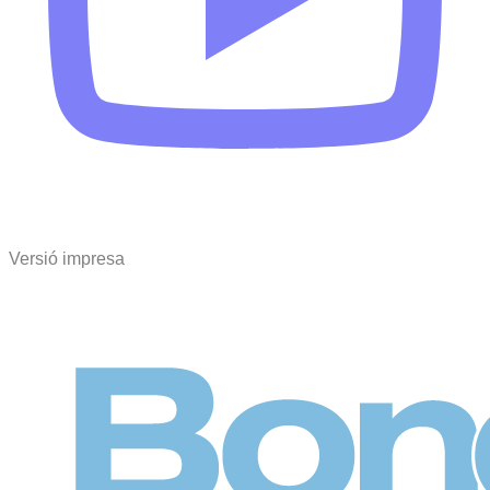
Versió impresa