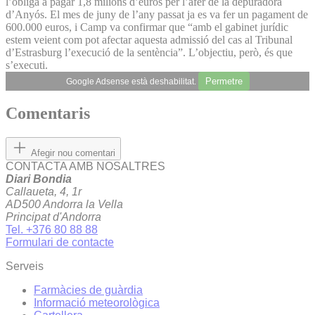
l’obliga a pagar 1,8 milions d’euros per l’afer de la depuradora
d’Anyós. El mes de juny de l’any passat ja es va fer un pagament de
600.000 euros, i Camp va confirmar que “amb el gabinet jurídic
estem veient com pot afectar aquesta admissió del cas al Tribunal
d’Estrasburg l’execució de la sentència”. L’objectiu, però, és que
s’executi.
Permetre
Google Adsense està deshabilitat.
Comentaris
Afegir nou comentari
CONTACTA AMB NOSALTRES
Diari Bondia
Callaueta, 4, 1r
AD500 Andorra la Vella
Principat d'Andorra
Tel. +376 80 88 88
Formulari de contacte
Serveis
Farmàcies de guàrdia
Informació meteorològica