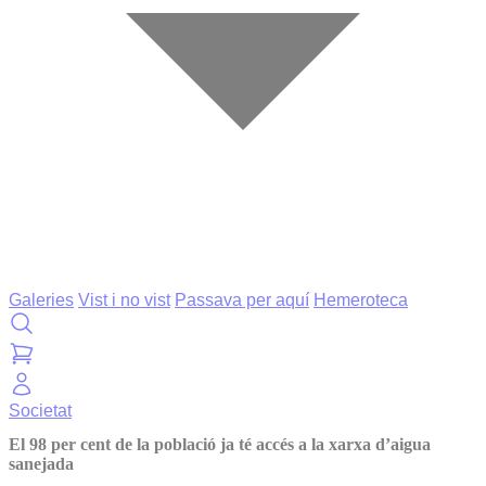
Galeries
Vist i no vist
Passava per aquí
Hemeroteca
Societat
El 98 per cent de la població ja té accés a la xarxa d’aigua
sanejada