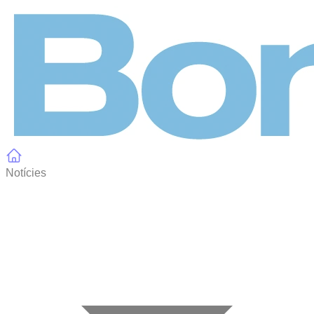
Panell de gestió de galetes
Notícies