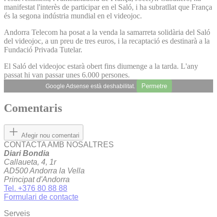
manifestat l'interès de participar en el Saló, i ha subratllat que França
és la segona indústria mundial en el videojoc.
Andorra Telecom ha posat a la venda la samarreta solidària del Saló
del videojoc, a un preu de tres euros, i la recaptació es destinarà a la
Fundació Privada Tutelar.
El Saló del videojoc estarà obert fins diumenge a la tarda. L'any
passat hi van passar unes 6.000 persones.
Permetre
Google Adsense està deshabilitat.
Comentaris
Afegir nou comentari
CONTACTA AMB NOSALTRES
Diari Bondia
Callaueta, 4, 1r
AD500 Andorra la Vella
Principat d'Andorra
Tel. +376 80 88 88
Formulari de contacte
Serveis