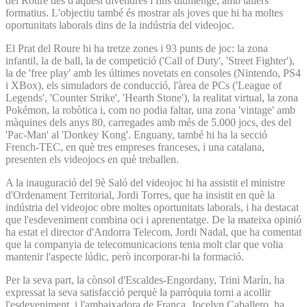
del Roure des d'aquest divendres i fins diumenge, amb tallers
formatius. L'objectiu també és mostrar als joves que hi ha moltes
oportunitats laborals dins de la indústria del videojoc.
El Prat del Roure hi ha tretze zones i 93 punts de joc: la zona
infantil, la de ball, la de competició ('Call of Duty', 'Street Fighter'),
la de 'free play' amb les últimes novetats en consoles (Nintendo, PS4
i XBox), els simuladors de conducció, l'àrea de PCs ('League of
Legends', 'Counter Strike', 'Hearth Stone'), la realitat virtual, la zona
Pokémon, la robòtica i, com no podia faltar, una zona 'vintage' amb
màquines dels anys 80, carregades amb més de 5.000 jocs, des del
'Pac-Man' al 'Donkey Kong'. Enguany, també hi ha la secció
French-TEC, en què tres empreses franceses, i una catalana,
presenten els videojocs en què treballen.
A la inauguració del 9è Saló del videojoc hi ha assistit el ministre
d'Ordenament Territorial, Jordi Torres, que ha insistit en què la
indústria del videojoc obre moltes oportunitats laborals, i ha destacat
que l'esdeveniment combina oci i aprenentatge. De la mateixa opinió
ha estat el director d'Andorra Telecom, Jordi Nadal, que ha comentat
que la companyia de telecomunicacions tenia molt clar que volia
mantenir l'aspecte lúdic, però incorporar-hi la formació.
Per la seva part, la cònsol d'Escaldes-Engordany, Trini Marín, ha
expressat la seva satisfacció perquè la parròquia torni a acollir
l'esdeveniment, i l'ambaixadora de França, Jocelyn Caballero, ha