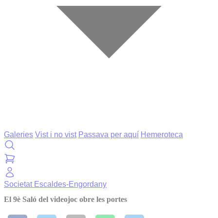
Galeries
Vist i no vist
Passava per aquí
Hemeroteca
Societat
Escaldes-Engordany
El 9è Saló del videojoc obre les portes