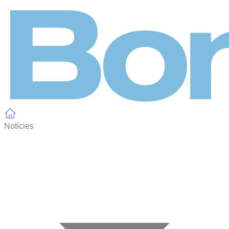
Panell de gestió de galetes
Notícies