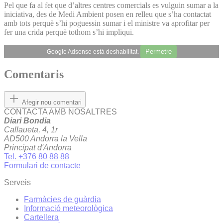
Pel que fa al fet que d’altres centres comercials es vulguin sumar a la
iniciativa, des de Medi Ambient posen en relleu que s’ha contactat
amb tots perquè s’hi poguessin sumar i el ministre va aprofitar per
fer una crida perquè tothom s’hi impliqui.
Permetre
Google Adsense està deshabilitat.
Comentaris
Afegir nou comentari
CONTACTA AMB NOSALTRES
Diari Bondia
Callaueta, 4, 1r
AD500 Andorra la Vella
Principat d'Andorra
Tel. +376 80 88 88
Formulari de contacte
Serveis
Farmàcies de guàrdia
Informació meteorològica
Cartellera