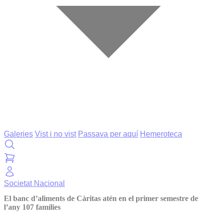
Galeries
Vist i no vist
Passava per aquí
Hemeroteca
Societat
Nacional
El banc d’aliments de Càritas atén en el primer semestre de
l’any 107 famílies