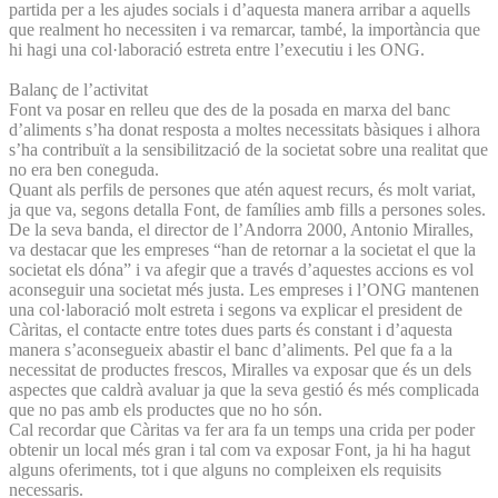
partida per a les ajudes socials i d’aquesta manera arribar a aquells
que realment ho necessiten i va remarcar, també, la importància que
hi hagi una col·laboració estreta entre l’executiu i les ONG.
Balanç de l’activitat
Font va posar en relleu que des de la posada en marxa del banc
d’aliments s’ha donat resposta a moltes necessitats bàsiques i alhora
s’ha contribuït a la sensibilització de la societat sobre una realitat que
no era ben coneguda.
Quant als perfils de persones que atén aquest recurs, és molt variat,
ja que va, segons detalla Font, de famílies amb fills a persones soles.
De la seva banda, el director de l’Andorra 2000, Antonio Miralles,
va destacar que les empreses “han de retornar a la societat el que la
societat els dóna” i va afegir que a través d’aquestes accions es vol
aconseguir una societat més justa. Les empreses i l’ONG mantenen
una col·laboració molt estreta i segons va explicar el president de
Càritas, el contacte entre totes dues parts és constant i d’aquesta
manera s’aconsegueix abastir el banc d’aliments. Pel que fa a la
necessitat de productes frescos, Miralles va exposar que és un dels
aspectes que caldrà avaluar ja que la seva gestió és més complicada
que no pas amb els productes que no ho són.
Cal recordar que Càritas va fer ara fa un temps una crida per poder
obtenir un local més gran i tal com va exposar Font, ja hi ha hagut
alguns oferiments, tot i que alguns no compleixen els requisits
necessaris.