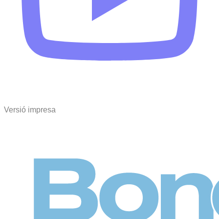
Versió impresa