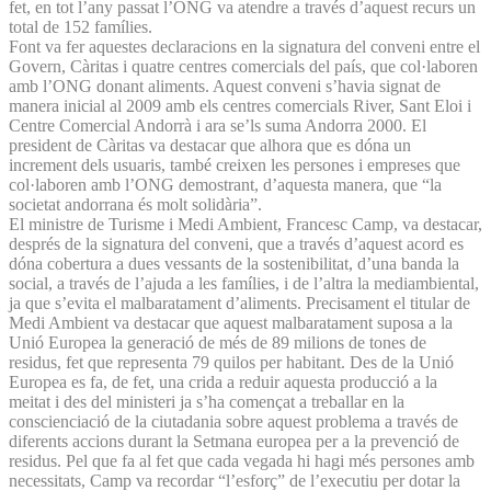
fet, en tot l’any passat l’ONG va atendre a través d’aquest recurs un
total de 152 famílies.
Font va fer aquestes declaracions en la signatura del conveni entre el
Govern, Càritas i quatre centres comercials del país, que col·laboren
amb l’ONG donant aliments. Aquest conveni s’havia signat de
manera inicial al 2009 amb els centres comercials River, Sant Eloi i
Centre Comercial Andorrà i ara se’ls suma Andorra 2000. El
president de Càritas va destacar que alhora que es dóna un
increment dels usuaris, també creixen les persones i empreses que
col·laboren amb l’ONG demostrant, d’aquesta manera, que “la
societat andorrana és molt solidària”.
El ministre de Turisme i Medi Ambient, Francesc Camp, va destacar,
després de la signatura del conveni, que a través d’aquest acord es
dóna cobertura a dues vessants de la sostenibilitat, d’una banda la
social, a través de l’ajuda a les famílies, i de l’altra la mediambiental,
ja que s’evita el malbaratament d’aliments. Precisament el titular de
Medi Ambient va destacar que aquest malbaratament suposa a la
Unió Europea la generació de més de 89 milions de tones de
residus, fet que representa 79 quilos per habitant. Des de la Unió
Europea es fa, de fet, una crida a reduir aquesta producció a la
meitat i des del ministeri ja s’ha començat a treballar en la
conscienciació de la ciutadania sobre aquest problema a través de
diferents accions durant la Setmana europea per a la prevenció de
residus. Pel que fa al fet que cada vegada hi hagi més persones amb
necessitats, Camp va recordar “l’esforç” de l’executiu per dotar la