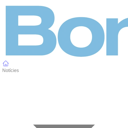
Panell de gestió de galetes
Notícies