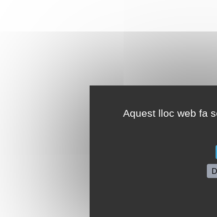
Aquest lloc web fa se
D