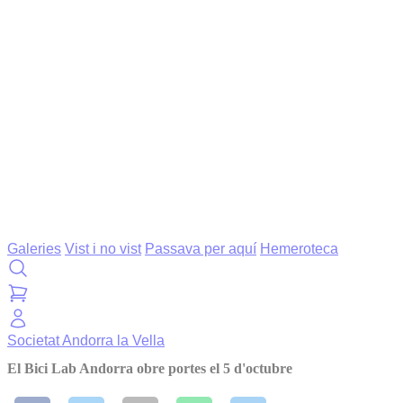
Galeries
Vist i no vist
Passava per aquí
Hemeroteca
Societat
Andorra la Vella
El Bici Lab Andorra obre portes el 5 d'octubre