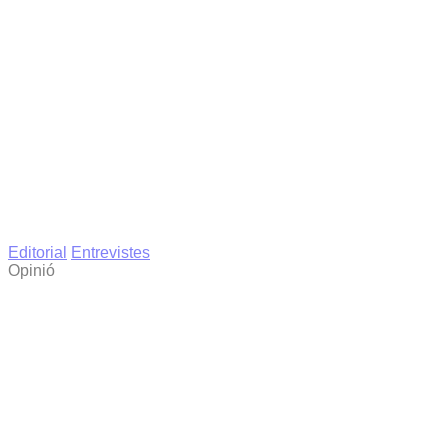
Editorial
Entrevistes
Opinió