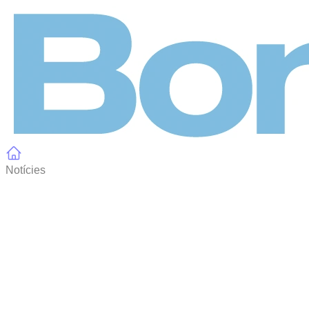
Panell de gestió de galetes
Notícies