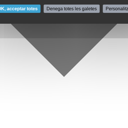
K, acceptar totes
Denega totes les galetes
Personalit