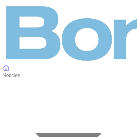
Panell de gestió de galetes
Notícies