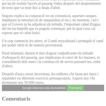
per tal de reobrir l'accés al passeig Valira després del despreniment
de terra que va tenir lloc a finals d'abril.
Segons explica la corporació en un comunicat, aquestes tasques
impliquen la introducció de maquinària al riu i, de moment, i tot i
que el Govern ja ha adjudicat els treballs, l'important cabal d'aigua
del riu ha impedit que es puguin començar, per la qual cosa cal
esperar que el cabal baixi.
Un cop comencin les obres, el Comú senyalitzarà i protegirà el camí
per poder obrir-lo de manera provisional.
Paral·lelament, durant el mes d'agost s'adjudicaran els treballs
d'adequació del passeig, que implicaran el canvi de les baranes, la
consolidació dels murs i la construcció de noves passarel·les, entre
d'altres.
Després d'anys sense inversions, les millores s'hi faran per fases i
repartides en diferents exercicis pressupostaris. Aquest any s'hi
destinaran uns 50.000 euros.
Permetre
Google Adsense està deshabilitat.
Comentaris