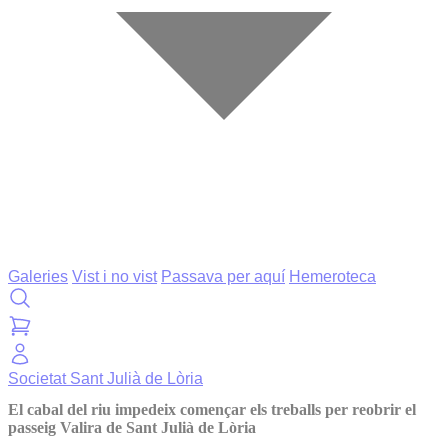
Galeries
Vist i no vist
Passava per aquí
Hemeroteca
Societat
Sant Julià de Lòria
El cabal del riu impedeix començar els treballs per reobrir el
passeig Valira de Sant Julià de Lòria