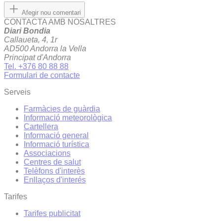
Afegir nou comentari
CONTACTA AMB NOSALTRES
Diari Bondia
Callaueta, 4, 1r
AD500 Andorra la Vella
Principat d'Andorra
Tel. +376 80 88 88
Formulari de contacte
Serveis
Farmàcies de guàrdia
Informació meteorològica
Cartellera
Informació general
Informació turística
Associacions
Centres de salut
Telèfons d'interès
Enllaços d'interés
Tarifes
Tarifes publicitat