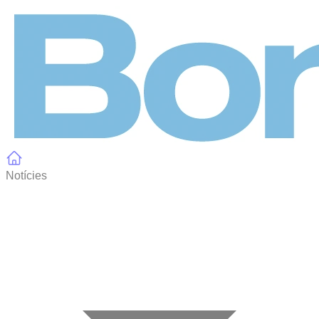
Panell de gestió de galetes
Notícies