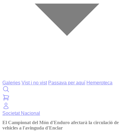
Galeries
Vist i no vist
Passava per aquí
Hemeroteca
Societat
Nacional
El Campionat del Món d'Enduro afectarà la circulació de
vehicles a l'avinguda d'Enclar