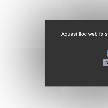
Aquest lloc web fa se
D