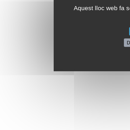
Aquest lloc web fa se
D