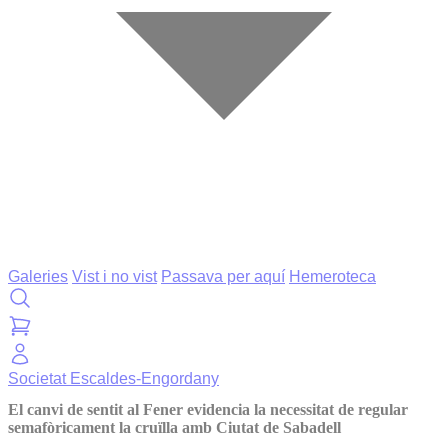
Galeries
Vist i no vist
Passava per aquí
Hemeroteca
Societat
Escaldes-Engordany
El canvi de sentit al Fener evidencia la necessitat de regular
semafòricament la cruïlla amb Ciutat de Sabadell