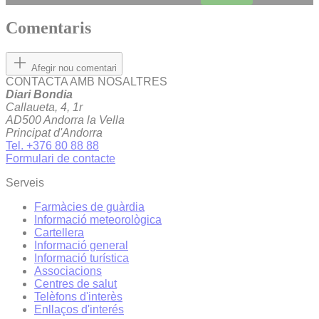
Comentaris
Afegir nou comentari
CONTACTA AMB NOSALTRES
Diari Bondia
Callaueta, 4, 1r
AD500 Andorra la Vella
Principat d'Andorra
Tel. +376 80 88 88
Formulari de contacte
Serveis
Farmàcies de guàrdia
Informació meteorològica
Cartellera
Informació general
Informació turística
Associacions
Centres de salut
Telèfons d'interès
Enllaços d'interés