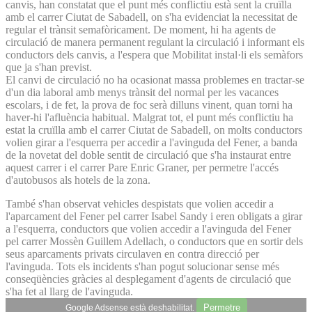
canvis, han constatat que el punt més conflictiu està sent la cruïlla
amb el carrer Ciutat de Sabadell, on s'ha evidenciat la necessitat de
regular el trànsit semafòricament. De moment, hi ha agents de
circulació de manera permanent regulant la circulació i informant els
conductors dels canvis, a l'espera que Mobilitat instal·li els semàfors
que ja s'han previst.
El canvi de circulació no ha ocasionat massa problemes en tractar-se
d'un dia laboral amb menys trànsit del normal per les vacances
escolars, i de fet, la prova de foc serà dilluns vinent, quan torni ha
haver-hi l'afluència habitual. Malgrat tot, el punt més conflictiu ha
estat la cruïlla amb el carrer Ciutat de Sabadell, on molts conductors
volien girar a l'esquerra per accedir a l'avinguda del Fener, a banda
de la novetat del doble sentit de circulació que s'ha instaurat entre
aquest carrer i el carrer Pare Enric Graner, per permetre l'accés
d'autobusos als hotels de la zona.
També s'han observat vehicles despistats que volien accedir a
l'aparcament del Fener pel carrer Isabel Sandy i eren obligats a girar
a l'esquerra, conductors que volien accedir a l'avinguda del Fener
pel carrer Mossèn Guillem Adellach, o conductors que en sortir dels
seus aparcaments privats circulaven en contra direcció per
l'avinguda. Tots els incidents s'han pogut solucionar sense més
conseqüències gràcies al desplegament d'agents de circulació que
s'ha fet al llarg de l'avinguda.
Permetre
Google Adsense està deshabilitat.