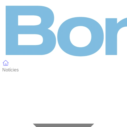
Panell de gestió de galetes
Notícies