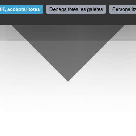
K, acceptar totes
Denega totes les galetes
Personalit