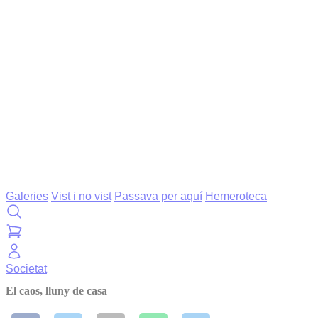
Galeries
Vist i no vist
Passava per aquí
Hemeroteca
Societat
El caos, lluny de casa