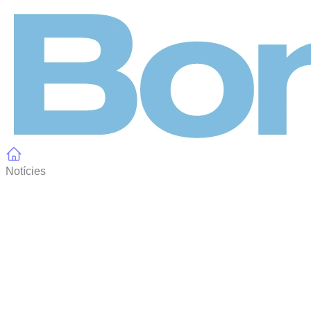
Panell de gestió de galetes
Notícies