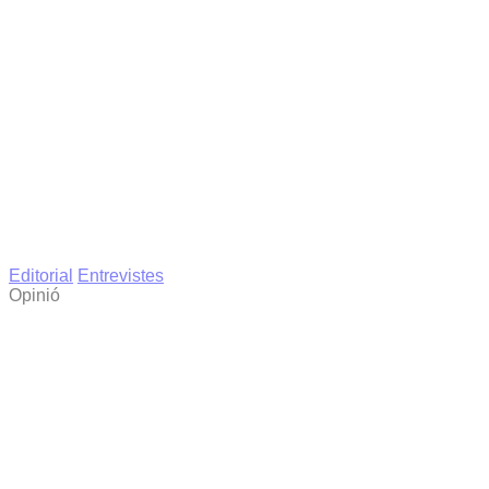
Editorial
Entrevistes
Opinió