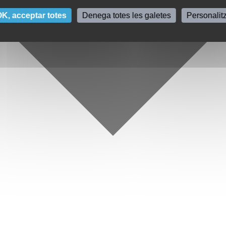
K, acceptar totes
Denega totes les galetes
Personalit