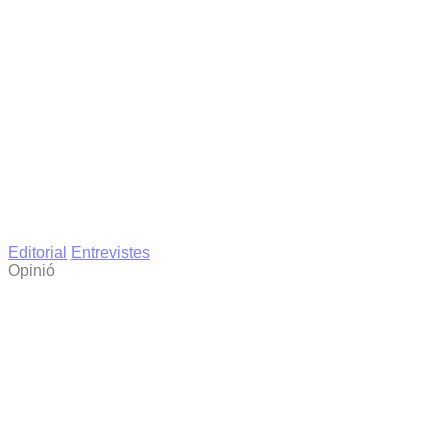
Editorial
Entrevistes
Opinió