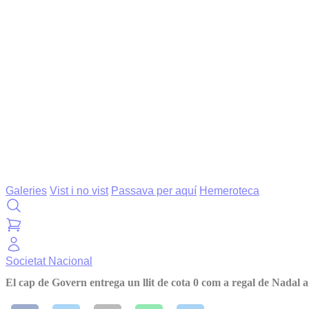
Galeries
Vist i no vist
Passava per aquí
Hemeroteca
Societat
Nacional
El cap de Govern entrega un llit de cota 0 com a regal de Nadal 