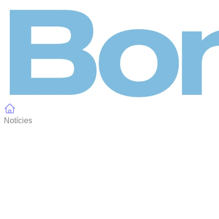
Panell de gestió de galetes
Notícies