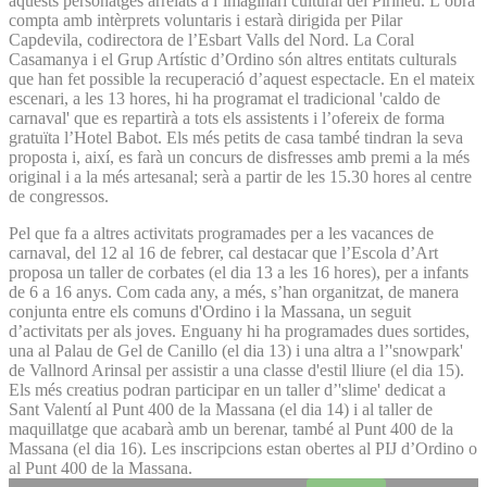
aquests personatges arrelats a l’imaginari cultural del Pirineu. L’obra
compta amb intèrprets voluntaris i estarà dirigida per Pilar
Capdevila, codirectora de l’Esbart Valls del Nord. La Coral
Casamanya i el Grup Artístic d’Ordino són altres entitats culturals
que han fet possible la recuperació d’aquest espectacle. En el mateix
escenari, a les 13 hores, hi ha programat el tradicional 'caldo de
carnaval' que es repartirà a tots els assistents i l’ofereix de forma
gratuïta l’Hotel Babot. Els més petits de casa també tindran la seva
proposta i, així, es farà un concurs de disfresses amb premi a la més
original i a la més artesanal; serà a partir de les 15.30 hores al centre
de congressos.
Pel que fa a altres activitats programades per a les vacances de
carnaval, del 12 al 16 de febrer, cal destacar que l’Escola d’Art
proposa un taller de corbates (el dia 13 a les 16 hores), per a infants
de 6 a 16 anys. Com cada any, a més, s’han organitzat, de manera
conjunta entre els comuns d'Ordino i la Massana, un seguit
d’activitats per als joves. Enguany hi ha programades dues sortides,
una al Palau de Gel de Canillo (el dia 13) i una altra a l’'snowpark'
de Vallnord Arinsal per assistir a una classe d'estil lliure (el dia 15).
Els més creatius podran participar en un taller d’'slime' dedicat a
Sant Valentí al Punt 400 de la Massana (el dia 14) i al taller de
maquillatge que acabarà amb un berenar, també al Punt 400 de la
Massana (el dia 16). Les inscripcions estan obertes al PIJ d’Ordino o
al Punt 400 de la Massana.