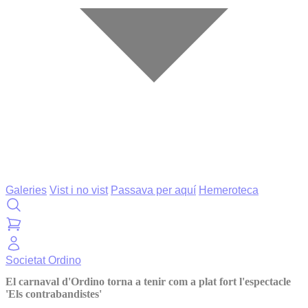
Galeries
Vist i no vist
Passava per aquí
Hemeroteca
Societat
Ordino
El carnaval d'Ordino torna a tenir com a plat fort l'espectacle
'Els contrabandistes'