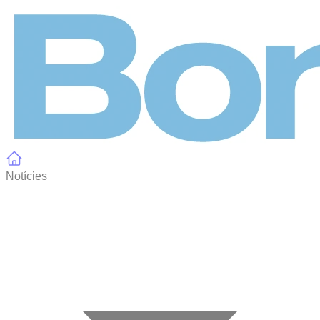
Panell de gestió de galetes
Notícies