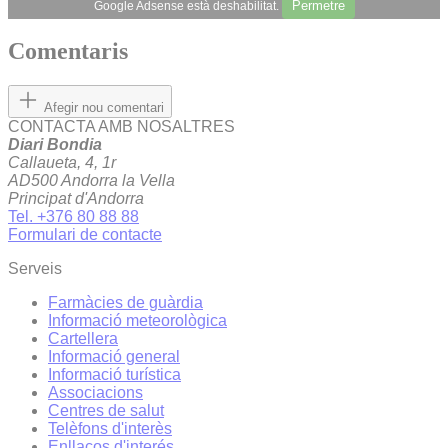
Permetre
Google Adsense està deshabilitat.
Comentaris
Afegir nou comentari
CONTACTA AMB NOSALTRES
Diari Bondia
Callaueta, 4, 1r
AD500 Andorra la Vella
Principat d'Andorra
Tel. +376 80 88 88
Formulari de contacte
Serveis
Farmàcies de guàrdia
Informació meteorològica
Cartellera
Informació general
Informació turística
Associacions
Centres de salut
Telèfons d'interès
Enllaços d'interés