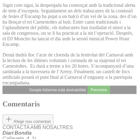
Sigui com sigui, la despenjada ha començat amb la tradicional alerta
de trets d’escopeta. Seguidament un dels trabucaires de la comissió
de festes d’Encamp ha pujat a un balcó d’un veí de la zona, des d’on
ha llençat el rei Carnestoltes al buit. Entre cants tradicionals i
l’aplaudiment del públic, els trabucaires han traslladat el ninot a la
sala de congressos, on se li ha practicat a la nit l’operació. Després,
el DJ Moncho ha tancat el dia amb la sessió musical Power Hour
Encamp.
Demà tindrà lloc l’acte de cloenda de la festivitat del Carnaval amb
la lectura de les últimes voluntats i cremada de sa majestat el rei
Carnestoltes. Es durà a terme a les 20 hores. S’acompanyarà d’una
sardinada a la travessera de l’Areny. Finalment, un castell de focs
artificials posarà el punt final al Carnaval d’enguany a la parròquia
encampadana.
Permetre
Google Adsense està deshabilitat.
Comentaris
Afegir nou comentari
CONTACTA AMB NOSALTRES
Diari Bondia
Callaueta, 4, 1r