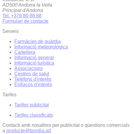
AD500 Andorra la Vella
Principat d'Andorra
Tel. +376 80 88 88
Formulari de contacte
Serveis
Farmàcies de guàrdia
Informació meteorològica
Cartellera
Informació general
Informació turística
Associacions
Centres de salut
Telèfons d'interès
Enllaços d'interés
Tarifes
Tarifes publicitat
Tarifes classificats
Contacti amb nosaltres per publicitat o qüestions comercials
a
producte@bondia.ad