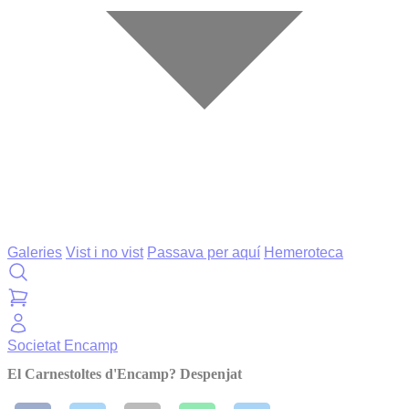
Galeries
Vist i no vist
Passava per aquí
Hemeroteca
Societat
Encamp
El Carnestoltes d'Encamp? Despenjat