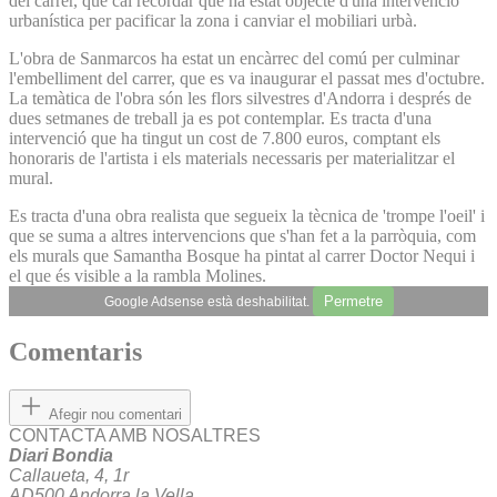
del carrer, que cal recordar que ha estat objecte d'una intervenció
urbanística per pacificar la zona i canviar el mobiliari urbà.
L'obra de Sanmarcos ha estat un encàrrec del comú per culminar
l'embelliment del carrer, que es va inaugurar el passat mes d'octubre.
La temàtica de l'obra són les flors silvestres d'Andorra i després de
dues setmanes de treball ja es pot contemplar. Es tracta d'una
intervenció que ha tingut un cost de 7.800 euros, comptant els
honoraris de l'artista i els materials necessaris per materialitzar el
mural.
Es tracta d'una obra realista que segueix la tècnica de 'trompe l'oeil' i
que se suma a altres intervencions que s'han fet a la parròquia, com
els murals que Samantha Bosque ha pintat al carrer Doctor Nequi i
el que és visible a la rambla Molines.
Permetre
Google Adsense està deshabilitat.
Comentaris
Afegir nou comentari
CONTACTA AMB NOSALTRES
Diari Bondia
Callaueta, 4, 1r
AD500 Andorra la Vella