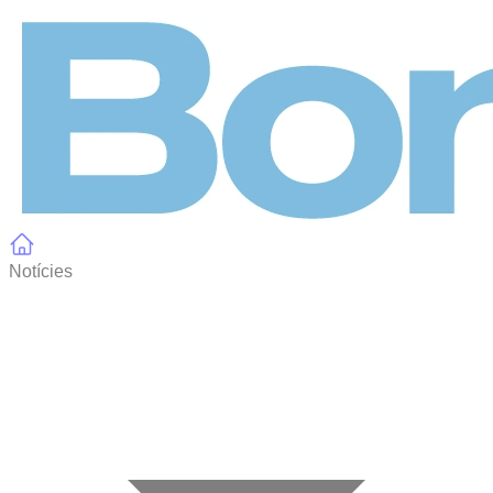
Panell de gestió de galetes
Notícies