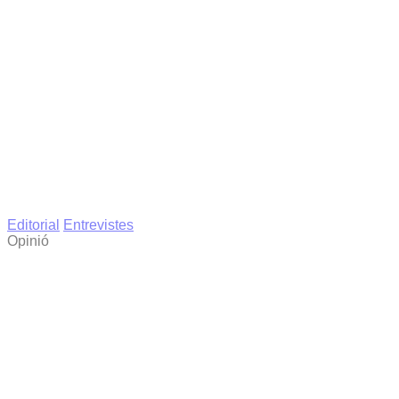
Editorial
Entrevistes
Opinió