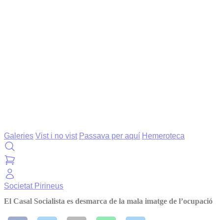
Galeries
Vist i no vist
Passava per aquí
Hemeroteca
Societat
Pirineus
El Casal Socialista es desmarca de la mala imatge de l’ocupació