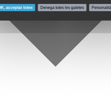
K, acceptar totes
Denega totes les galetes
Personalit