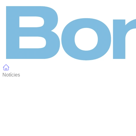
Panell de gestió de galetes
Notícies