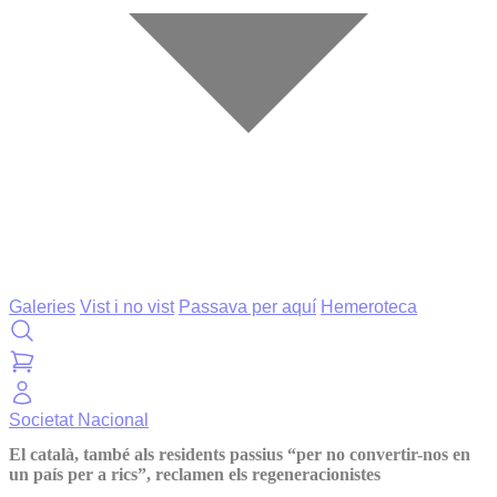
Galeries
Vist i no vist
Passava per aquí
Hemeroteca
Societat
Nacional
El català, també als residents passius “per no convertir-nos en
un país per a rics”, reclamen els regeneracionistes