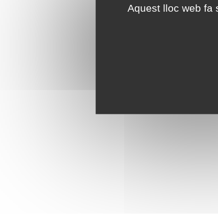
Aquest lloc web fa s