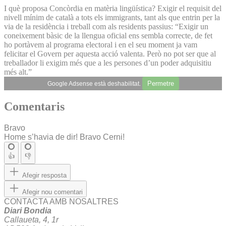
I què proposa Concòrdia en matèria lingüística? Exigir el requisit del
nivell mínim de català a tots els immigrants, tant als que entrin per la
via de la residència i treball com als residents passius: “Exigir un
coneixement bàsic de la llengua oficial ens sembla correcte, de fet
ho portàvem al programa electoral i en el seu moment ja vam
felicitar el Govern per aquesta acció valenta. Però no pot ser que al
treballador li exigim més que a les persones d’un poder adquisitiu
més alt.”
Permetre
Google Adsense està deshabilitat.
Comentaris
Bravo
Home s’havia de dir! Bravo Cerni!
👍
👎
Afegir resposta
Afegir nou comentari
CONTACTA AMB NOSALTRES
Diari Bondia
Callaueta, 4, 1r