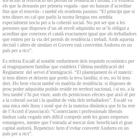
sol·licitin la renovació del permís de residència i treball, i n’eximeix
els que la demanin per primera vegada –que no hauran d’acreditar
fins que el renovin– i també els residents passius: “El principi que si
tens diners no cal que parlis la nostra llengua ens sembla
especialment nociu per a la cohesió social. No pot ser que a les
persones que disposen d’un alt nivell adquisitiu no se’ls obligui a
acreditar que coneixen el català exactament igual que als treballadors
que entren per la via del permís de residència i treball. Amb aquesta
decisió i altres de similars el Govern està convertint Andorra en un
país per a rics”.
Es referia Escalé al notable enduriment dels requisits econòmics per
al reagrupament familiar que estableix l’última modificació del
Reglament del servei d’immigració. “El plantejament és el mateix:
si tens diners et deixem que portis la teva família; si no, no hi tens
dret. Ho hem viscut també en matèria de residència: si disposes de
prou poder adquisitiu podràs residir en territori nacional, i si no, a la
Seu també s’hi pot viure, amb els perniciosos efectes que això té per
a la cohesió social i la qualitat de vida dels treballadors”. Escalé va
una mica més lluny i sosté que és la mateixa dinàmica que hi ha rere
de l’Acord d’associació: “Comerciants i professionals liberals
tindran cada vegada més difícil competir amb les grans empreses
estrangeres, mentre que l’entrada al mercat únic beneficiarà el gran
capital andorrà. Repeteixo: hem d’evitar convertir Andorra en un
país per a rics”.