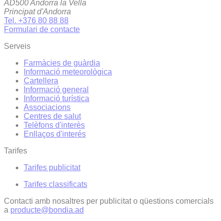
AD500 Andorra la Vella
Principat d'Andorra
Tel. +376 80 88 88
Formulari de contacte
Serveis
Farmàcies de guàrdia
Informació meteorològica
Cartellera
Informació general
Informació turística
Associacions
Centres de salut
Telèfons d'interès
Enllaços d'interés
Tarifes
Tarifes publicitat
Tarifes classificats
Contacti amb nosaltres per publicitat o qüestions comercials
a
producte@bondia.ad