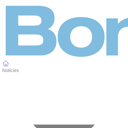
Panell de gestió de galetes
Notícies