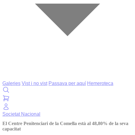
Galeries
Vist i no vist
Passava per aquí
Hemeroteca
Societat
Nacional
El Centre Penitenciari de la Comella està al 48,80% de la seva
capacitat