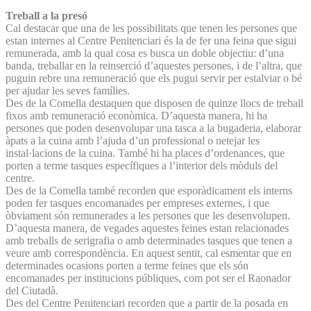
Treball a la presó
Cal destacar que una de les possibilitats que tenen les persones que
estan internes al Centre Penitenciari és la de fer una feina que sigui
remunerada, amb la qual cosa es busca un doble objectiu: d’una
banda, treballar en la reinserció d’aquestes persones, i de l’altra, que
puguin rebre una remuneració que els pugui servir per estalviar o bé
per ajudar les seves famílies.
Des de la Comella destaquen que disposen de quinze llocs de treball
fixos amb remuneració econòmica. D’aquesta manera, hi ha
persones que poden desenvolupar una tasca a la bugaderia, elaborar
àpats a la cuina amb l’ajuda d’un professional o netejar les
instal·lacions de la cuina. També hi ha places d’ordenances, que
porten a terme tasques específiques a l’interior dels mòduls del
centre.
Des de la Comella també recorden que esporàdicament els interns
poden fer tasques encomanades per empreses externes, i que
òbviament són remunerades a les persones que les desenvolupen.
D’aquesta manera, de vegades aquestes feines estan relacionades
amb treballs de serigrafia o amb determinades tasques que tenen a
veure amb correspondència. En aquest sentit, cal esmentar que en
determinades ocasions porten a terme feines que els són
encomanades per institucions públiques, com pot ser el Raonador
del Ciutadà.
Des del Centre Penitenciari recorden que a partir de la posada en