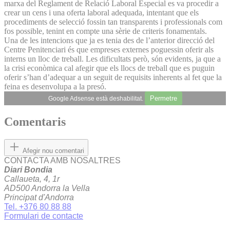
marxa del Reglament de Relació Laboral Especial es va procedir a
crear un cens i una oferta laboral adequada, intentant que els
procediments de selecció fossin tan transparents i professionals com
fos possible, tenint en compte una sèrie de criteris fonamentals.
Una de les intencions que ja es tenia des de l’anterior direcció del
Centre Penitenciari és que empreses externes poguessin oferir als
interns un lloc de treball. Les dificultats però, són evidents, ja que a
la crisi econòmica cal afegir que els llocs de treball que es puguin
oferir s’han d’adequar a un seguit de requisits inherents al fet que la
feina es desenvolupa a la presó.
Permetre
Google Adsense està deshabilitat.
Comentaris
Afegir nou comentari
CONTACTA AMB NOSALTRES
Diari Bondia
Callaueta, 4, 1r
AD500 Andorra la Vella
Principat d'Andorra
Tel. +376 80 88 88
Formulari de contacte