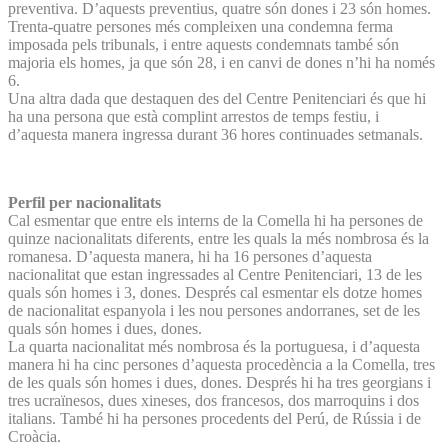
preventiva. D’aquests preventius, quatre són dones i 23 són homes.
Trenta-quatre persones més compleixen una condemna ferma
imposada pels tribunals, i entre aquests condemnats també són
majoria els homes, ja que són 28, i en canvi de dones n’hi ha només
6.
Una altra dada que destaquen des del Centre Penitenciari és que hi
ha una persona que està complint arrestos de temps festiu, i
d’aquesta manera ingressa durant 36 hores continuades setmanals.
Perfil per nacionalitats
Cal esmentar que entre els interns de la Comella hi ha persones de
quinze nacionalitats diferents, entre les quals la més nombrosa és la
romanesa. D’aquesta manera, hi ha 16 persones d’aquesta
nacionalitat que estan ingressades al Centre Penitenciari, 13 de les
quals són homes i 3, dones. Després cal esmentar els dotze homes
de nacionalitat espanyola i les nou persones andorranes, set de les
quals són homes i dues, dones.
La quarta nacionalitat més nombrosa és la portuguesa, i d’aquesta
manera hi ha cinc persones d’aquesta procedència a la Comella, tres
de les quals són homes i dues, dones. Després hi ha tres georgians i
tres ucraïnesos, dues xineses, dos francesos, dos marroquins i dos
italians. També hi ha persones procedents del Perú, de Rússia i de
Croàcia.