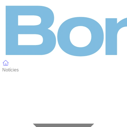
Panell de gestió de galetes
Notícies