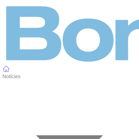
Panell de gestió de galetes
Notícies