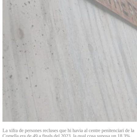
La xifra de persones recluses que hi havia al centre penitenciari de la
Comella era de 49 a finals del 2023, la qual cosa suposa un 18,3%