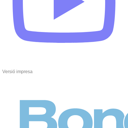
Versió impresa