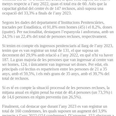
menys respecte a l’any 2022, quan el total era de 60. Atès que la
capacitat global del centre és de 147 reclusos, això suposa una
ocupació del 33,3% a finals de l’any 2023.
Segons les dades del departament d’Institucions Penitenciàries,
tractades per Estadística, el 91,8% eren homes (45) i el 8,2%, dones
(quatre). Per nacionalitat, destaquen l’espanyola i andorrana, amb un
24,5% i un 22,4% del total de persones recluses, respectivament.
Si tenim en compte els ingressos penitenciaris al llarg de l’any 2023,
tenim que es van registrar un total de 131, el que suposa un
decrement del 29,9% amb relació a l’any 2022, en què n'hi va haver
187. La gran majoria de les persones que van ingressar al centre van
ser homes, 124, i únicament van ingressar set dones. Per edat, els
principals col·lectius es reparteixen entre les persones de 21 a 35
anys, amb el 59,5%, i els més grans de 35 anys, amb el 39,7% del
total de reclusos.
Si es té en compte la situació processal de les persones recluses, la
mitjana anual en règim penal ha estat de 40,4 persones (un 73,5%) i
de 14,6 persones en règim preventiu (un 26,5%).
Finalment, cal destacar que durant l’any 2023 es van registrar un
total de 160 condemnes, les quals suposen un augment del 3,9%
respecte a l’any 2022 (154 condemnes). D’aquestes, 152 afectaven a