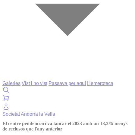
Galeries
Vist i no vist
Passava per aquí
Hemeroteca
Societat
Andorra la Vella
El centre penitenciari va tancar el 2023 amb un 18,3% menys
de reclusos que l'any anterior