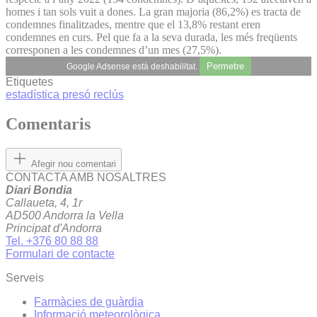
homes i tan sols vuit a dones. La gran majoria (86,2%) es tracta de
condemnes finalitzades, mentre que el 13,8% restant eren
condemnes en curs. Pel que fa a la seva durada, les més freqüents
corresponen a les condemnes d’un mes (27,5%).
Permetre
Google Adsense està deshabilitat.
Etiquetes
estadística
presó
reclús
Comentaris
Afegir nou comentari
CONTACTA AMB NOSALTRES
Diari Bondia
Callaueta, 4, 1r
AD500 Andorra la Vella
Principat d'Andorra
Tel. +376 80 88 88
Formulari de contacte
Serveis
Farmàcies de guàrdia
Informació meteorològica