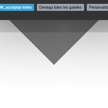
K, acceptar totes
Denega totes les galetes
Personalit