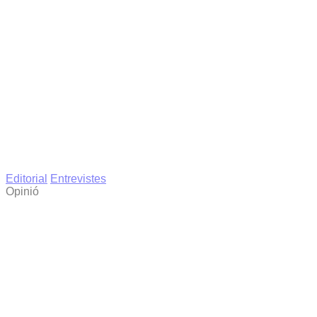
Editorial
Entrevistes
Opinió