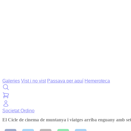
Galeries
Vist i no vist
Passava per aquí
Hemeroteca
Societat
Ordino
El Cicle de cinema de muntanya i viatges arriba enguany amb set