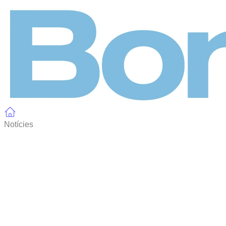
Panell de gestió de galetes
Notícies