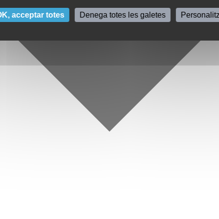
K, acceptar totes
Denega totes les galetes
Personalit