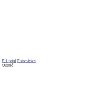
Editorial
Entrevistes
Opinió