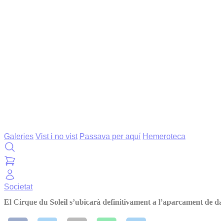
Galeries
Vist i no vist
Passava per aquí
Hemeroteca
Societat
El Cirque du Soleil s’ubicarà definitivament a l’aparcament de 