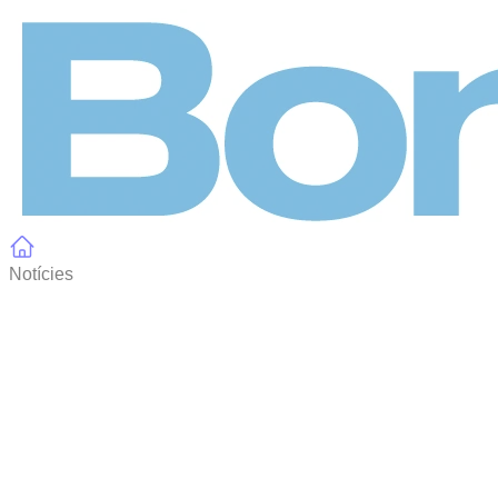
Panell de gestió de galetes
Notícies