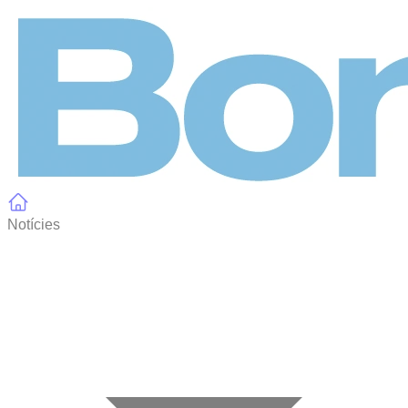
Panell de gestió de galetes
Notícies