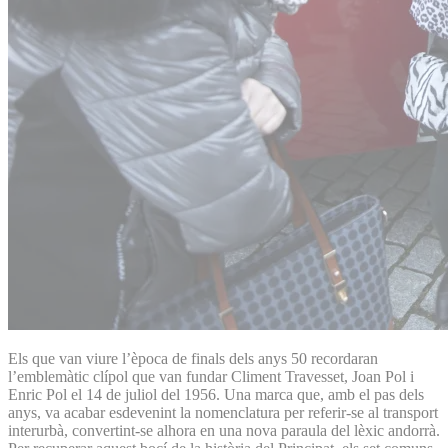
Els que van viure l’època de finals dels anys 50 recordaran
l’emblemàtic clípol que van fundar Climent Travesset, Joan Pol i
Enric Pol el 14 de juliol del 1956. Una marca que, amb el pas dels
anys, va acabar esdevenint la nomenclatura per referir-se al transport
interurbà, convertint-se alhora en una nova paraula del lèxic andorrà.