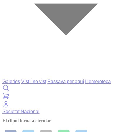
Galeries
Vist i no vist
Passava per aquí
Hemeroteca
Societat
Nacional
El clípol torna a circular