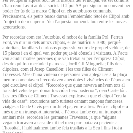
Per recuperar aquest bocí de la història del Principat, els set comuns
s'han reunit avui amb la societat Clípol SA per signar un conveni per
poder fer ús de la marca Clípol en els autobusos comunals.
Precisament, els petits busos duran l’emblemàtic rètol de Clípol amb
l’objectiu de recuperar l’ús d’aquesta nomenclatura entre les noves
generacions.
Per recordar com era l’autobús, el nebot de la família Pol, Ferran
Font, va dur un dels antics clípols, el de matrícula 1080, perquè
autoritats, familiars i curiosos poguessin veure de prop el vehicle, de
15 places i en el qual van poder pujar-hi cònsols i visitants. A l’acte
van acudir moltes persones que van treballar per l’empresa Clípol,
des de qui fou mecànic i planxista, Jordi Gil Minguella; fills dels
clipolers, com el Josep Castellón; i les tres filles de Climent
Travesset. Més d’una vintena de persones van aplegar-se a la plaça
mentre comentaven i recordaven anècdotes i vivències de l’època en
què circulava el clípol. “Recordo que quan nevava anàvem tots al
fons del vehicle per donar tracció a l’eix posterior”, deia Castellón.
Les tres filles de Climent Travesset explicaven que el clípol “era la
vida de casa”: excursions amb turistes cantant cançons franceses,
viatges a Os de Civís per dur-hi el pa, entre altres. Però el clípol era
més que un transport interurbà, a l’època també era un transport
sanitari més, recorden les germanes Travesset, ja que “alguna
vegada trucaven a casa de nit i el meu pare baixava pacients a
l’hospital, i habitualment també feia trasllats a la Seu i fins i tot a