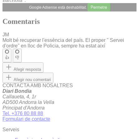
Barcelona”.
Permetre
Google Adsense està deshabilitat.
Comentaris
JM
Molt bé recuperar l'essència del país. El proper " Servei
d'ordre" en lloc de Policia, sempre ha estat així
👍
👎
Afegir resposta
Afegir nou comentari
CONTACTA AMB NOSALTRES
Diari Bondia
Callaueta, 4, 1r
AD500 Andorra la Vella
Principat d'Andorra
Tel. +376 80 88 88
Formulari de contacte
Serveis