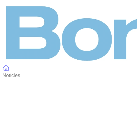
Panell de gestió de galetes
Notícies