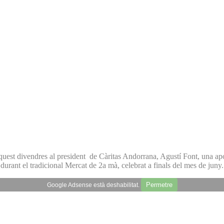
uest divendres al president de Càritas Andorrana, Agustí Font, una apor
 durant el tradicional Mercat de 2a mà, celebrat a finals del mes de juny.
Permetre
Google Adsense està deshabilitat.