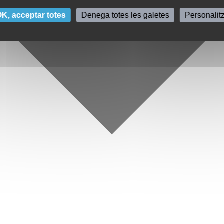
K, acceptar totes
Denega totes les galetes
Personalit