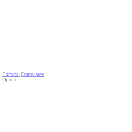
Editorial
Entrevistes
Opinió