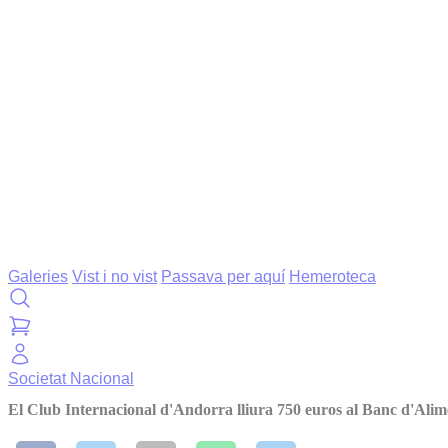
Galeries
Vist i no vist
Passava per aquí
Hemeroteca
Societat
Nacional
El Club Internacional d'Andorra lliura 750 euros al Banc d'Alim