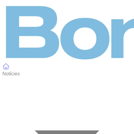
Panell de gestió de galetes
Notícies