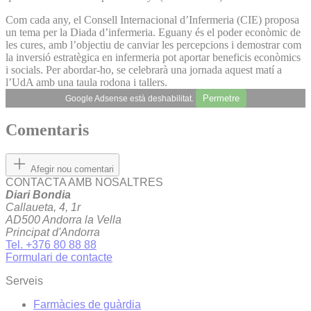
Com cada any, el Consell Internacional d’Infermeria (CIE) proposa
un tema per la Diada d’infermeria. Eguany és el poder econòmic de
les cures, amb l’objectiu de canviar les percepcions i demostrar com
la inversió estratègica en infermeria pot aportar beneficis econòmics
i socials. Per abordar-ho, se celebrarà una jornada aquest matí a
l’UdA amb una taula rodona i tallers.
Permetre
Google Adsense està deshabilitat.
Comentaris
Afegir nou comentari
CONTACTA AMB NOSALTRES
Diari Bondia
Callaueta, 4, 1r
AD500 Andorra la Vella
Principat d'Andorra
Tel. +376 80 88 88
Formulari de contacte
Serveis
Farmàcies de guàrdia