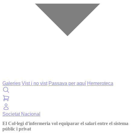
Galeries
Vist i no vist
Passava per aquí
Hemeroteca
Societat
Nacional
El Col·legi d'infermeria vol equiparar el salari entre el sistema
públic i privat