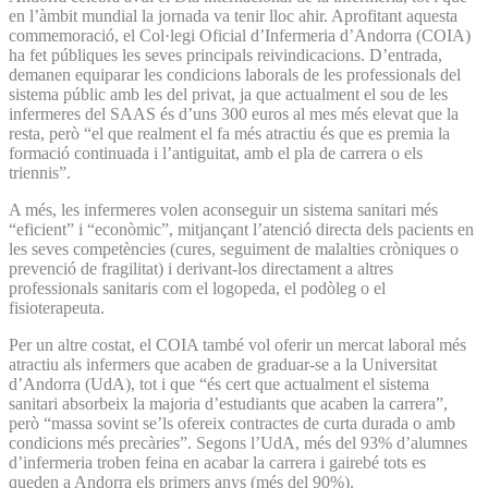
en l’àmbit mundial la jornada va tenir lloc ahir. Aprofitant aquesta
commemoració, el Col·legi Oficial d’Infermeria d’Andorra (COIA)
ha fet públiques les seves principals reivindicacions. D’entrada,
demanen equiparar les condicions laborals de les professionals del
sistema públic amb les del privat, ja que actualment el sou de les
infermeres del SAAS és d’uns 300 euros al mes més elevat que la
resta, però “el que realment el fa més atractiu és que es premia la
formació continuada i l’antiguitat, amb el pla de carrera o els
triennis”.
A més, les infermeres volen aconseguir un sistema sanitari més
“eficient” i “econòmic”, mitjançant l’atenció directa dels pacients en
les seves competències (cures, seguiment de malalties cròniques o
prevenció de fragilitat) i derivant-los directament a altres
professionals sanitaris com el logopeda, el podòleg o el
fisioterapeuta.
Per un altre costat, el COIA també vol oferir un mercat laboral més
atractiu als infermers que acaben de graduar-se a la Universitat
d’Andorra (UdA), tot i que “és cert que actualment el sistema
sanitari absorbeix la majoria d’estudiants que acaben la carrera”,
però “massa sovint se’ls ofereix contractes de curta durada o amb
condicions més precàries”. Segons l’UdA, més del 93% d’alumnes
d’infermeria troben feina en acabar la carrera i gairebé tots es
queden a Andorra els primers anys (més del 90%).