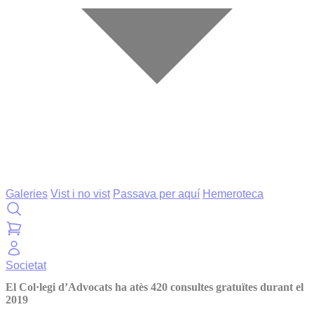
Galeries
Vist i no vist
Passava per aquí
Hemeroteca
Societat
El Col·legi d’Advocats ha atès 420 consultes gratuïtes durant el
2019