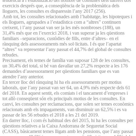
tendència a l’estabilització del nombre de consultes dels darrers dos
exercicis després que, a conseqüència de la problemàtica dels
lloguers, les consultes es disparessin l’any 2017 (256).
Amb tot, les consultes relacionades amb l’habitatge, les hipoteques i
els lloguers, agrupades a l’estadística com a “altres” continuen
creixent, i l’any passat van ser ja les més nombroses (188), un
31,4% més que en l’exercici 2018, i van superar ja les qüestions
familiars –separacions, custòdies de fills, entre d’altres– en el
rànquing dels assessoraments més sol·licitats. I és que l’apartat
“altres” va representar l’any passat el 44,7% del global de consultes
rebudes.
Precisament, els temes de família van suposar 128 de les consultes,
un 30,4% del total, si bé van davallar un 27,2% respecte a les 176
demandes d’assessorament per qüestions familiars que es van
atendre l’any anterior.
En tercer lloc del rànquing hi ha els assessoraments per motius
laborals, que l’any passat van ser 64, un 4,9% més respecte dels 61
del 2018. En aquest sentit, els comiats i el tancament d’empreses i
tot allò conseqüent són els principals motius de les consultes. En
canvi, les consultes per reclamacions, que solen ser temes econòmics
relacionats amb els impagaments, van disminuir un 62,5% i es va
passar de les 56 rebudes el 2018 a les 21 del 2019.
En darrer lloc, i com és habitual des del 2015, hi ha les consultes per
qüestions relatives a la Caixa Andorrana de Seguretat Social
(CASS), bàsicament temes lligats amb les pensions, que l’any passat