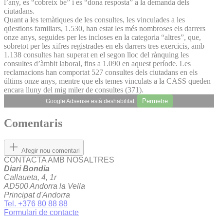
l’any, es “cobreix bé” i es “dona resposta” a la demanda dels
ciutadans.
Quant a les temàtiques de les consultes, les vinculades a les
qüestions familiars, 1.530, han estat les més nombroses els darrers
onze anys, seguides per les incloses en la categoria “altres”, que,
sobretot per les xifres registrades en els darrers tres exercicis, amb
1.138 consultes han superat en el segon lloc del rànquing les
consultes d’àmbit laboral, fins a 1.090 en aquest període. Les
reclamacions han comportat 527 consultes dels ciutadans en els
últims onze anys, mentre que els temes vinculats a la CASS queden
encara lluny del mig miler de consultes (371).
Permetre
Google Adsense està deshabilitat.
Comentaris
Afegir nou comentari
CONTACTA AMB NOSALTRES
Diari Bondia
Callaueta, 4, 1r
AD500 Andorra la Vella
Principat d'Andorra
Tel. +376 80 88 88
Formulari de contacte