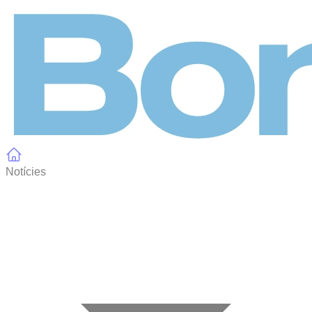
Panell de gestió de galetes
Notícies