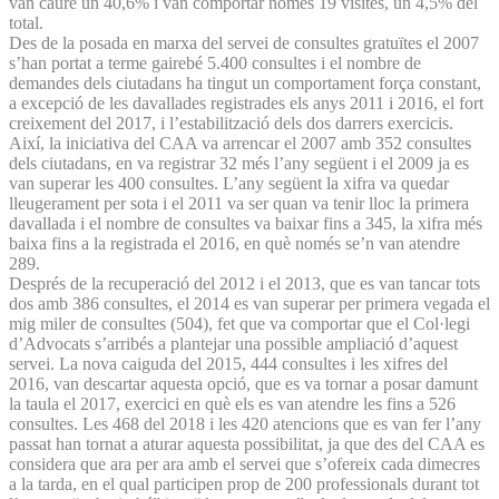
van caure un 40,6% i van comportar només 19 visites, un 4,5% del
total.
Des de la posada en marxa del servei de consultes gratuïtes el 2007
s’han portat a terme gairebé 5.400 consultes i el nombre de
demandes dels ciutadans ha tingut un comportament força constant,
a excepció de les davallades registrades els anys 2011 i 2016, el fort
creixement del 2017, i l’estabilització dels dos darrers exercicis.
Així, la iniciativa del CAA va arrencar el 2007 amb 352 consultes
dels ciutadans, en va registrar 32 més l’any següent i el 2009 ja es
van superar les 400 consultes. L’any següent la xifra va quedar
lleugerament per sota i el 2011 va ser quan va tenir lloc la primera
davallada i el nombre de consultes va baixar fins a 345, la xifra més
baixa fins a la registrada el 2016, en què només se’n van atendre
289.
Després de la recuperació del 2012 i el 2013, que es van tancar tots
dos amb 386 consultes, el 2014 es van superar per primera vegada el
mig miler de consultes (504), fet que va comportar que el Col·legi
d’Advocats s’arribés a plantejar una possible ampliació d’aquest
servei. La nova caiguda del 2015, 444 consultes i les xifres del
2016, van descartar aquesta opció, que es va tornar a posar damunt
la taula el 2017, exercici en què els es van atendre les fins a 526
consultes. Les 468 del 2018 i les 420 atencions que es van fer l’any
passat han tornat a aturar aquesta possibilitat, ja que des del CAA es
considera que ara per ara amb el servei que s’ofereix cada dimecres
a la tarda, en el qual participen prop de 200 professionals durant tot