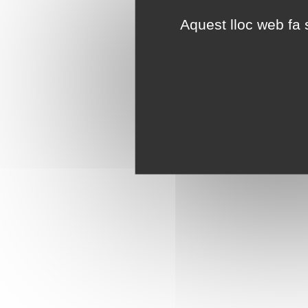
Aquest lloc web fa s