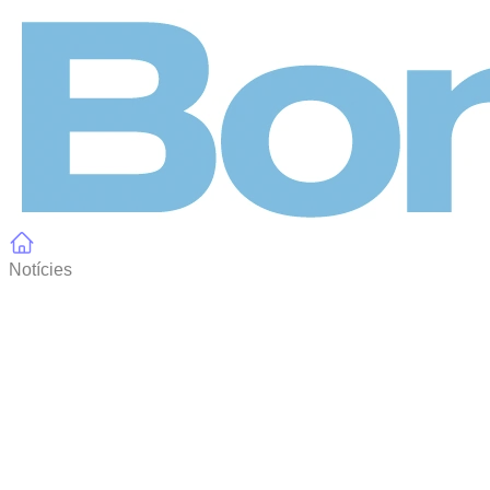
Panell de gestió de galetes
Notícies