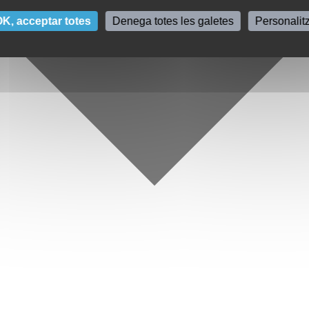
K, acceptar totes
Denega totes les galetes
Personalit