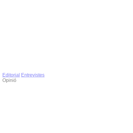
Editorial
Entrevistes
Opinió