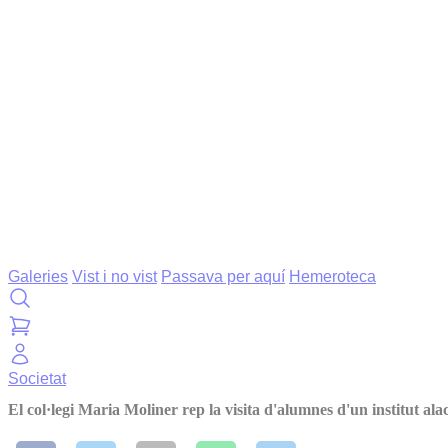
Galeries
Vist i no vist
Passava per aquí
Hemeroteca
Societat
El col·legi Maria Moliner rep la visita d'alumnes d'un institut ala