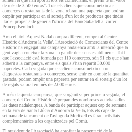
sumem el que han aportat tots els comerciants, el premi te un valor
de més de 3.500 euros". Tots els clients que consumeixin als
comerços o restaurants de la zona rebran una papereta que podran
omplir per participar en el sorteig d'un lot de productes que tindrà
lloc el proper 7 de gener a l'oficina del BancSabadell al carrer
Príncep Benlloch.
Amb el títol 'Aquest Nadal compra diferent, compra al Centre
Històric d'Andorra la Vella', l'Associació de Comerciants del Centre
Històric ha engegat una campanya nadalenca amb la intenció que la
gent vagi a conèixer la zona i a gaudir dels seus establiments. Tot i
que l'associació està formada per 110 comerços, són 91 els que s'han
adherit a la campanya, entre els quals s'han repartit 30.000
paperetes. Cada vegada que els clients consumeixin en un
d'aquestos restaurants o comerços, sense tenir en compte la quantitat
gastada, podran omplir una papereta per entrar en el sorteig d'un lot
de regals valorat en més de 2.000 euros.
A més d'aquesta campanya, que s'organitza per primera vegada, el
comerç del Centre Històric té preparades nombroses activitats dins
les dates nadalenques. A banda de participar aquest cap de setmana
en la Fira de Santa Llúcia d'Andorra la Vella, tots els caps de
setmana de tancament de l'avinguda Meritxell es faran activitats
complementàries a les organitzades pel Comú.
El president de l'Associació ha aprofitat la presentació de la