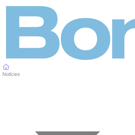
Panell de gestió de galetes
Notícies