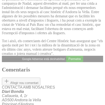
campanya de Nadal, aquest divendres al matí, per fer una crida a
l'administració i demanar facilitats perquè els nous emprenedors
instal·lin els seus negocis al casc històric d'Andorra la Vella. Entre
algunes de les possibles mesures ha demanat que es facilitin les
obertures a nivell d'impostos i lloguers, i ha posat com a exemple la
ciutat de Vitòria al País Basc on s'ha remodelat el casc històric, que
estava en mal estat, facilitant l'obertura de nous comerços amb
l'exempció d'impostos i ofertes als lloguers.
Tot i això, els comerciants del Centre Històric han assegurat que "els
queda molt per fer i tot i la millora de la dinamització de la zona en
els últims cinc anys, volem atreure botigues d'artesania, negocis
creatius o joiera manual i creativa".
Permetre
Google Adsense està deshabilitat.
Comentaris
Afegir nou comentari
CONTACTA AMB NOSALTRES
Diari Bondia
Callaueta, 4, 1r
AD500 Andorra la Vella
Principat d'Andorra