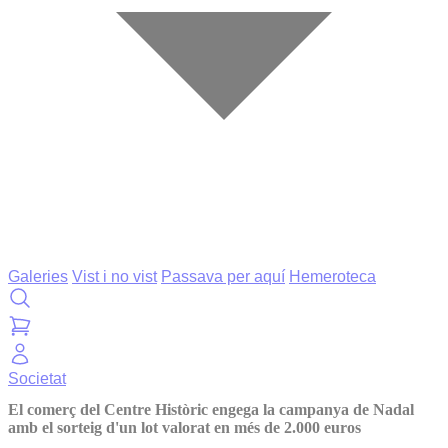
Galeries
Vist i no vist
Passava per aquí
Hemeroteca
Societat
El comerç del Centre Històric engega la campanya de Nadal
amb el sorteig d'un lot valorat en més de 2.000 euros