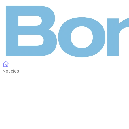
Panell de gestió de galetes
Notícies