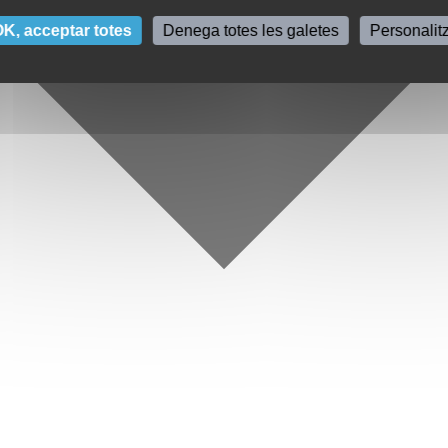
K, acceptar totes
Denega totes les galetes
Personalit