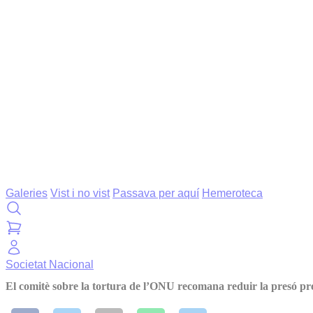
Galeries
Vist i no vist
Passava per aquí
Hemeroteca
Societat
Nacional
El comitè sobre la tortura de l’ONU recomana reduir la presó pr