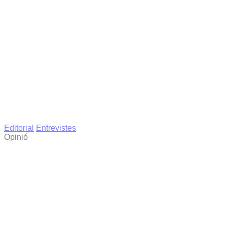
Editorial
Entrevistes
Opinió